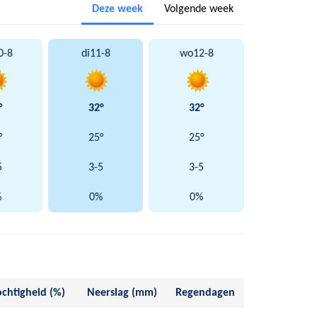
Deze week
Volgende week
0-8
di
11-8
wo
12-8
°
32°
32°
°
25°
25°
5
3-5
3-5
%
0%
0%
chtigheid (%)
Neerslag (mm)
Regendagen