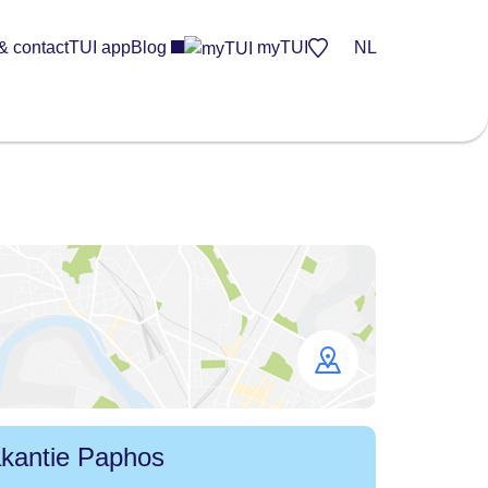
& contact
TUI app
Blog
myTUI
NL
Open
map
kantie Paphos