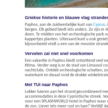
Griekse historie en blauwe vlag strande
Paphos, aan de zuidwestelijke kust van
Cyprus
,
bergen. Elk gebied biedt iets anders. Zo zijn e
doen. Te midden van het archeologische park va
kappertjes planten. Uiteraard kunt u ook geni
bijvoorbeeld vindt u een van de mooiste strand
Vervelen zal niet snel voorkomen
Een vakantie in Paphos biedt ontzettend veel 
Ktima. Verder weg is er de stad van Limassol co
nachtclubs. Ontdek archeologische schatten, z
waterkant en dwaal rond de drukke winkelstrat
Met TUI naar Paphos
Lekker luieren aan het strand gecombineerd met 
accommodaties in deze Cypriotische streek. Verbl
voor een SPLASHWORLD hotel in Paphos waar uw
de zon. Liever iets meer rust en luxe? Verblijf d