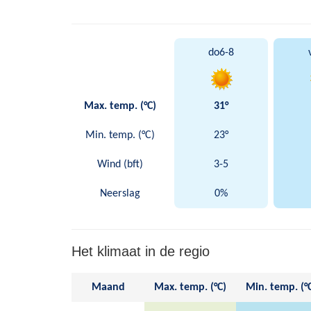
do
6-8
Max. temp. (°C)
31°
Min. temp. (°C)
23°
Wind (bft)
3-5
Neerslag
0%
Het klimaat in de regio
Maand
Max. temp. (°C)
Min. temp. (°