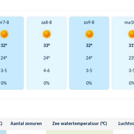
vr
7-8
za
8-8
zo
9-8
ma
1
32°
33°
32°
31
24°
24°
24°
23
3-5
4-6
3-5
3-
0%
0%
0%
0
C)
Aantal zonuren
Zee watertemperatuur (°C)
Luchtvo