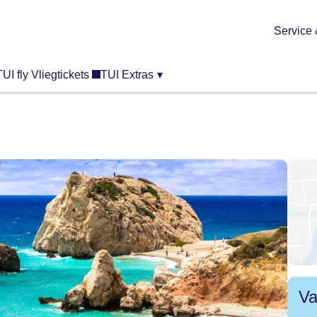
Service 
TUI fly Vliegtickets
TUI Extras
▾
Va