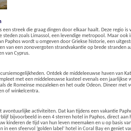
n
 is een streek die graag dingen door elkaar haalt. Deze regio is 
r de steden zoals Limassol, een levendige metropool. Maar ook 
n Paphos wordt u omgeven door Griekse historie, een uitgest
eten van een zonovergoten strandvakantie op brede stranden a
en van Cyprus.
excursiemogelijkheden. Ontdek de middeleeuwse haven van Kat
mpleet met een middeleeuwse kasteel evenals een jaarlijkse wi
oals de Romeinse mozaïeken en het oude Odeon. Dineer met ver
en of winkelcentra.
avontuurlijke activiteiten. Dat kan tijdens een vakantie Paphos
ijf bijvoorbeeld in een 4 sterren hotel in Paphos, direct aan h
 kinderen de tijd van hun leven meemaken en u op basis va
an in een sfeervol ‘golden label’ hotel in Coral Bay en geniet v