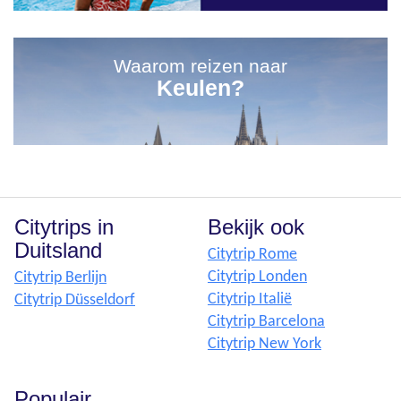
Waarom reizen naar
Keulen?
Citytrips in
Bekijk ook
Duitsland
Citytrip Rome
Citytrip Londen
Citytrip Berlijn
Citytrip Italië
Citytrip Düsseldorf
Citytrip Barcelona
Citytrip New York
Populair