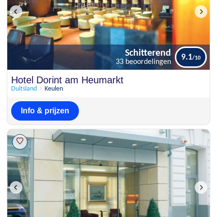
Schitterend
9.1
33 beoordelingen
Schitterend
Hotel Dorint am Heumarkt
9.1
33 beoordelingen
Duitsland
Keulen
Info & prijzen