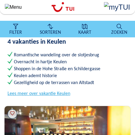
``
Overslaan
en
naar
de
FILTER
SORTEREN
KAART
ZOEKEN
algemene
4 vakanties in Keulen
inhoud
gaan
Romantische wandeling over de slotjesbrug
Overnacht in hartje Keulen
Shoppen in de Hohe Straße en Schildergasse
Keulen ademt historie
Gezelligheid op de terrassen van Altstadt
Lees meer over vakantie Keulen