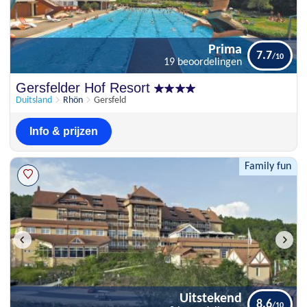
Prima
7.7
19 beoordelingen
Prima
Gersfelder Hof Resort
7.7
19 beoordelingen
Duitsland
Rhön
Gersfeld
Info & prijzen
Family fun
Uitstekend
8.6