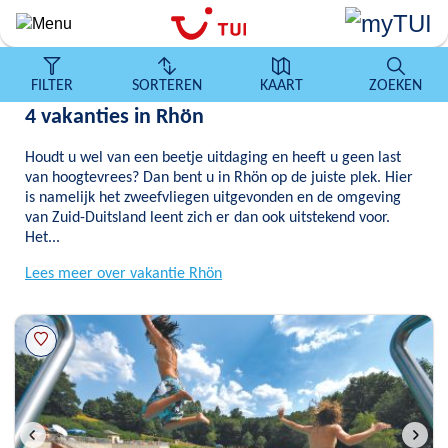
Overslaan
en
naar
de
FILTER
SORTEREN
KAART
ZOEKEN
algemene
4 vakanties in Rhön
inhoud
gaan
Houdt u wel van een beetje uitdaging en heeft u geen last
van hoogtevrees? Dan bent u in Rhön op de juiste plek. Hier
is namelijk het zweefvliegen uitgevonden en de omgeving
van Zuid-Duitsland leent zich er dan ook uitstekend voor.
Het...
Lees meer over vakantie Rhön