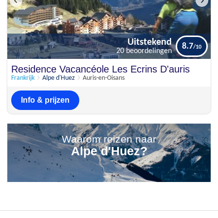
Uitstekend
8.7
20 beoordelingen
Uitstekend
Residence Vacancéole Les Ecrins D'auris
8.7
20 beoordelingen
Frankrijk
Alpe d'Huez
Auris-en-Oisans
Info & prijzen
Waarom reizen naar
Alpe d'Huez?