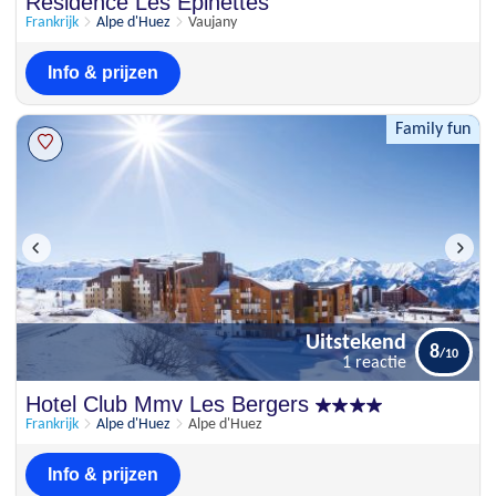
Residence Les Epinettes
8
3 beoordelingen
Frankrijk
Alpe d'Huez
Vaujany
Info & prijzen
Family fun
Uitstekend
8
1 reactie
Uitstekend
Hotel Club Mmv Les Bergers
8
1 reactie
Frankrijk
Alpe d'Huez
Alpe d'Huez
Info & prijzen