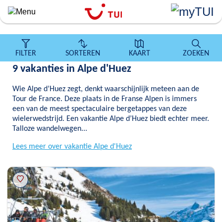
``
Overslaan
en
naar
de
FILTER
SORTEREN
KAART
ZOEKEN
algemene
9 vakanties in Alpe d'Huez
inhoud
gaan
Wie Alpe d’Huez zegt, denkt waarschijnlijk meteen aan de
Tour de France. Deze plaats in de Franse Alpen is immers
een van de meest spectaculaire bergetappes van deze
wielerwedstrijd. Een vakantie Alpe d’Huez biedt echter meer.
Talloze wandelwegen...
Lees meer over vakantie Alpe d'Huez