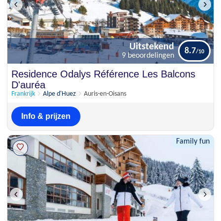
Uitstekend
8.7
9 beoordelingen
Uitstekend
Residence Odalys Référence Les Balcons
8.7
9 beoordelingen
D'auréa
Frankrijk
Alpe d'Huez
Auris-en-Oisans
Info & prijzen
Family fun