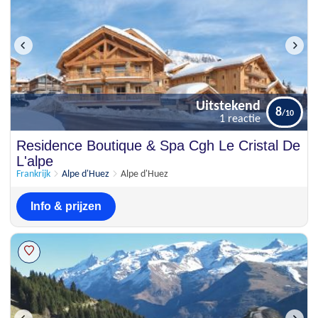
Uitstekend
8
1 reactie
Uitstekend
Residence Boutique & Spa Cgh Le Cristal De
8
1 reactie
L'alpe
Frankrijk
Alpe d'Huez
Alpe d'Huez
Info & prijzen