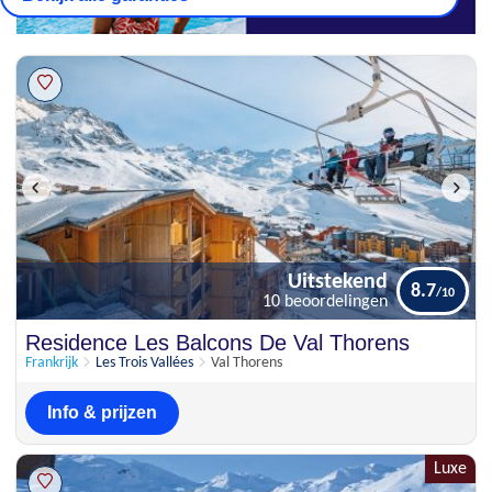
Uitstekend
8.7
10 beoordelingen
Uitstekend
Residence Les Balcons De Val Thorens
8.7
10 beoordelingen
Frankrijk
Les Trois Vallées
Val Thorens
Info & prijzen
Luxe