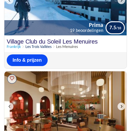
Prima
7.5
19 beoordelingen
Prima
Village Club du Soleil Les Menuires
7.5
19 beoordelingen
Frankrijk
Les Trois Vallées
Les Menuires
Info & prijzen