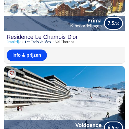
Prima
7.5
19 beoordelingen
Prima
Residence Le Chamois D'or
7.5
19 beoordelingen
Frankrijk
Les Trois Vallées
Val Thorens
Info & prijzen
Voldoende
6.5