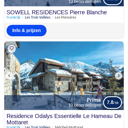
13 beoordelingen
Voldoende
SOWELL RESIDENCES Pierre Blanche
6.5
13 beoordelingen
Frankrijk
Les Trois Vallées
Les Menuires
Info & prijzen
Prima
7.8
10 beoordelingen
Prima
Residence Odalys Essentielle Le Hameau De
7.8
10 beoordelingen
Mottaret
Frankrijk
Les Trois Vallées
Méribel-Mottaret