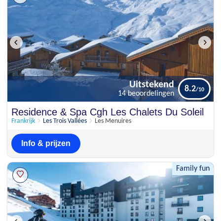
Uitstekend
8.2
14 beoordelingen
Uitstekend
Residence & Spa Cgh Les Chalets Du Soleil
8.2
14 beoordelingen
Frankrijk
Les Trois Vallées
Les Menuires
Info & prijzen
Family fun