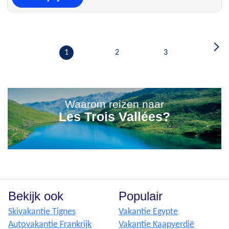
1
2
3
Waarom reizen naar
Les Trois Vallées?
Bekijk ook
Populair
Skivakantie Tignes
Vakantie Egypte
Autovakantie Frankrijk
Vakantie Kaapverdië