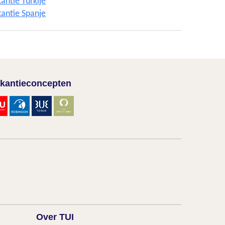
antie Turkije
antie Spanje
kantieconcepten
Over TUI