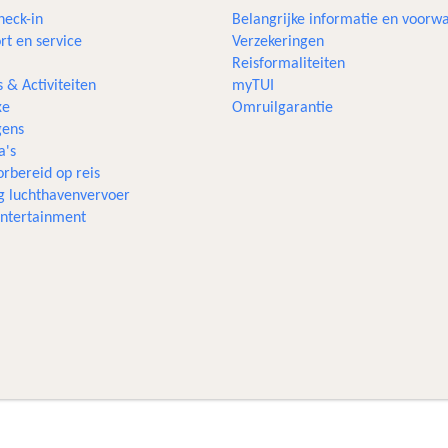
heck-in
Belangrijke informatie en voorw
rt en service
Verzekeringen
Reisformaliteiten
s & Activiteiten
myTUI
xe
Omruilgarantie
ens
a's
rbereid op reis
g luchthavenvervoer
 entertainment