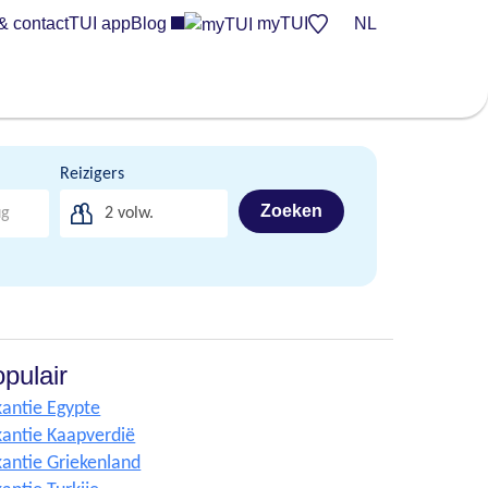
& contact
TUI app
Blog
myTUI
NL
Reizigers
Zoeken
2
volw.
pulair
antie Egypte
antie Kaapverdië
antie Griekenland