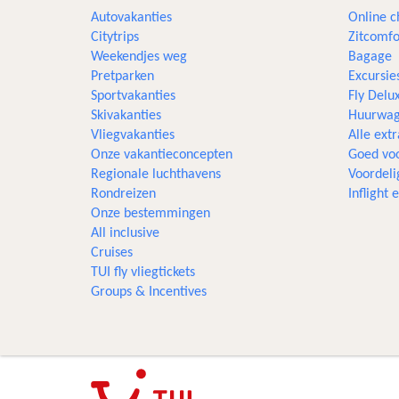
Autovakanties
Online c
Citytrips
Zitcomfo
Weekendjes weg
Bagage
Pretparken
Excursie
Sportvakanties
Fly Delu
Skivakanties
Huurwag
Vliegvakanties
Alle extr
Onze vakantieconcepten
Goed voo
Regionale luchthavens
Voordeli
Rondreizen
Inflight
Onze bestemmingen
All inclusive
Cruises
TUI fly vliegtickets
Groups & Incentives