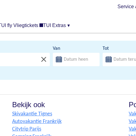
Service 
TUI fly Vliegtickets
TUI Extras
▾
Van
Tot
Bekijk ook
Po
Skivakantie Tignes
Vak
Autovakantie Frankrijk
Vak
Citytrip Parijs
Vak