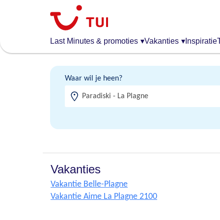
Overslaan
en
naar
de
Last Minutes & promoties
▾
Vakanties
▾
Inspiratie
algemene
inhoud
gaan
Waar wil je heen?
Vakanties
Vakantie Belle-Plagne
Vakantie Aime La Plagne 2100