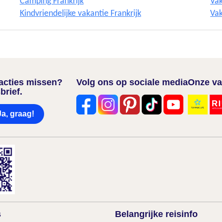
Camping Frankrijk
Vak
Kindvriendelijke vakantie Frankrijk
Vak
nacties missen?
Volg ons op sociale media
Onze va
brief.
Ja, graag!
s
Belangrijke reisinfo