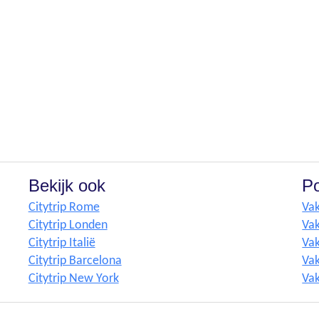
Bekijk ook
Po
Citytrip Rome
Vak
Citytrip Londen
Vak
Citytrip Italië
Vak
Citytrip Barcelona
Vak
Citytrip New York
Vak