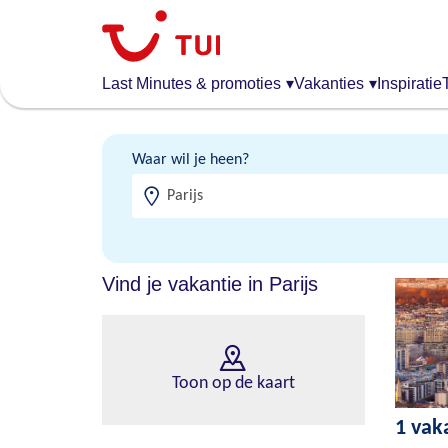
Overslaan
en
naar
de
Last Minutes & promoties
▾
Vakanties
▾
Inspiratie
algemene
inhoud
gaan
Waar wil je heen?
Vind je vakantie in Parijs
Toon op de kaart
1 vaka