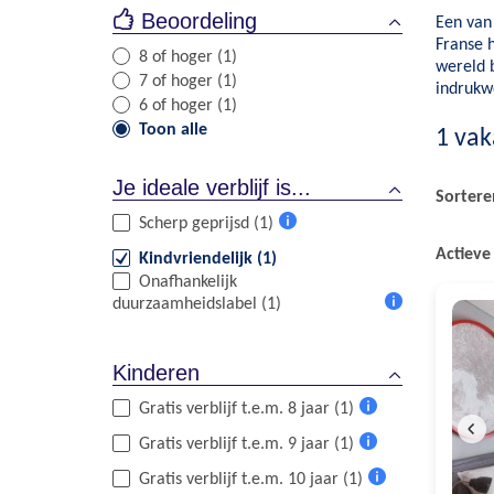
Beoordeling
Een van 
Franse 
8 of hoger (1)
wereld b
7 of hoger (1)
indrukw
6 of hoger (1)
Toon alle
1
vak
Je ideale verblijf is...
Sortere
Scherp geprijsd (1)
Meer
Actieve 
Kindvriendelijk (1)
informatie
Onafhankelijk
duurzaamheidslabel (1)
Meer
informatie
Kinderen
Gratis verblijf t.e.m. 8 jaar (1)
Meer
Gratis verblijf t.e.m. 9 jaar (1)
informatie
Meer
Gratis verblijf t.e.m. 10 jaar (1)
informatie