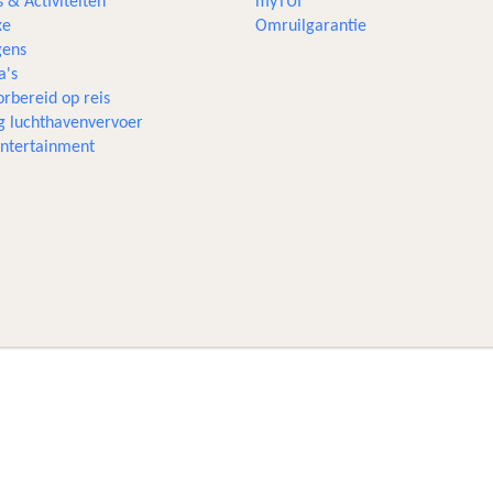
s & Activiteiten
myTUI
xe
Omruilgarantie
ens
a's
rbereid op reis
g luchthavenvervoer
 entertainment