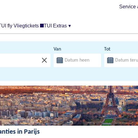
Service 
TUI fly Vliegtickets
TUI Extras
▾
Van
Tot
nties in Parijs