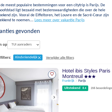
de meest populaire bestemmingen voor een citytrip is Parijs. De
hoofdstad ligt bezaaid met bezienswaardigheden die over de hele
ekend zijn. Vooral de Eiffeltoren, het Louvre en de Sacré-Cœur zijn
ekkend te noemen....
Lees meer over vakantie Parijs
anties gevonden
n op
Kindvriendelijk
filters:
Verwijder alle filters
Hotel ibis Styles Paris
Montreuil
Frankrijk
Parijs
Uitstekend
8.4
206 beoordeling