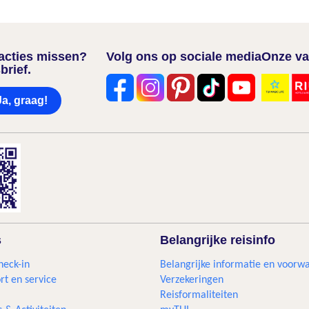
nacties missen?
Volg ons op sociale media
Onze va
brief.
Ja, graag!
s
Belangrijke reisinfo
heck-in
Belangrijke informatie en voorw
rt en service
Verzekeringen
Reisformaliteiten