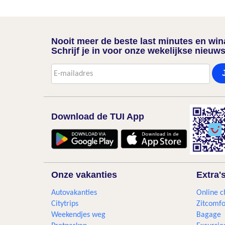
Nooit meer de beste last minutes en wi
Schrijf je in voor onze wekelijkse nieuws
Download de TUI App
Onze vakanties
Extra'
Autovakanties
Online c
Citytrips
Zitcomfo
Weekendjes weg
Bagage