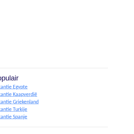
pulair
antie Egypte
antie Kaapverdië
antie Griekenland
antie Turkije
antie Spanje