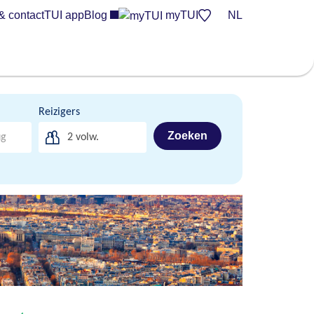
& contact
TUI app
Blog
myTUI
NL
Reizigers
Zoeken
2
volw.