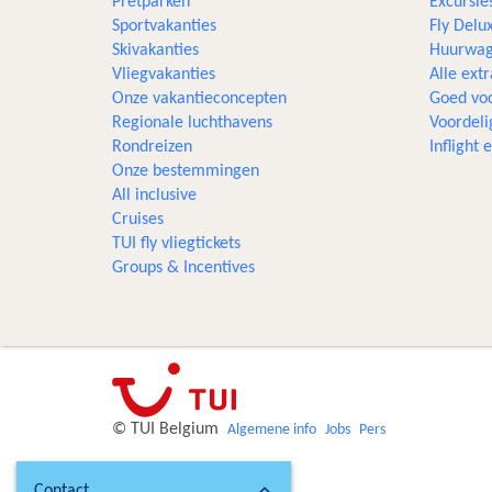
Pretparken
Excursie
Sportvakanties
Fly Delu
Skivakanties
Huurwag
Vliegvakanties
Alle extr
Onze vakantieconcepten
Goed voo
Regionale luchthavens
Voordeli
Rondreizen
Inflight
Onze bestemmingen
All inclusive
Cruises
TUI fly vliegtickets
Groups & Incentives
© TUI Belgium
Algemene info
Jobs
Pers
Contact