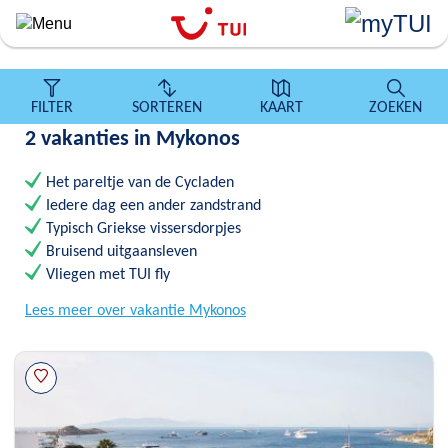
``
Overslaan
en
naar
de
FILTER
SORTEREN
KAART
ZOEKEN
algemene
2 vakanties in Mykonos
inhoud
gaan
Het pareltje van de Cycladen
Iedere dag een ander zandstrand
Typisch Griekse vissersdorpjes
Bruisend uitgaansleven
Vliegen met TUI fly
Lees meer over vakantie Mykonos