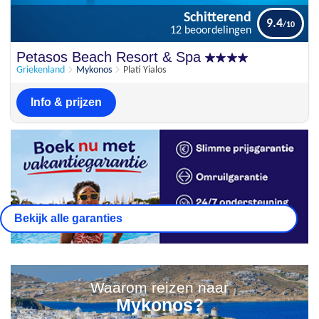
Schitterend
9.4
12 beoordelingen
Schitterend
Petasos Beach Resort & Spa
9.4
12 beoordelingen
Griekenland
Mykonos
Plati Yialos
Info & prijzen
Bekijk alle garanties
Waarom reizen naar
Mykonos?