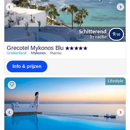
Schitterend
9
1 reactie
Schitterend
Grecotel Mykonos Blu
9
1 reactie
Griekenland
Mykonos
Psarou
Info & prijzen
Lifestyle