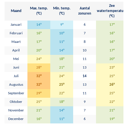
Zee
Max. temp.
Min. temp.
Aantal
Maand
watertemperatuur
(°C)
(°C)
zonuren
(°C)
Januari
14°
9°
6
17°
Februari
16°
10°
7
16°
Maart
17°
11°
8
16°
April
20°
14°
10
17°
Mei
24°
18°
11
20°
Juni
28°
21°
13
23°
Juli
32°
24°
14
25°
Augustus
32°
25°
13
26°
September
29°
22°
11
25°
Oktober
25°
18°
9
22°
November
21°
14°
7
21°
December
16°
11°
6
19°