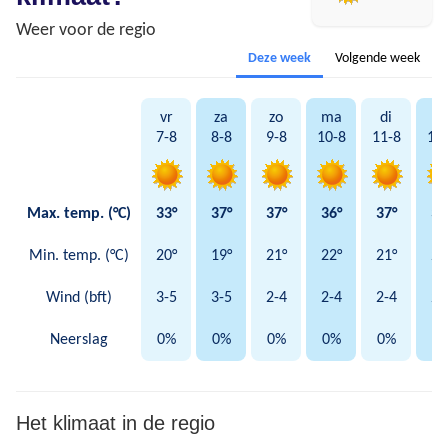
Weer voor de regio
Deze week
Volgende week
vr
za
zo
ma
di
w
7-8
8-8
9-8
10-8
11-8
12
Max. temp. (°C)
33°
37°
37°
36°
37°
36
Min. temp. (°C)
20°
19°
21°
22°
21°
21
Wind (bft)
3-5
3-5
2-4
2-4
2-4
2-
Neerslag
0%
0%
0%
0%
0%
0
Het klimaat in de regio