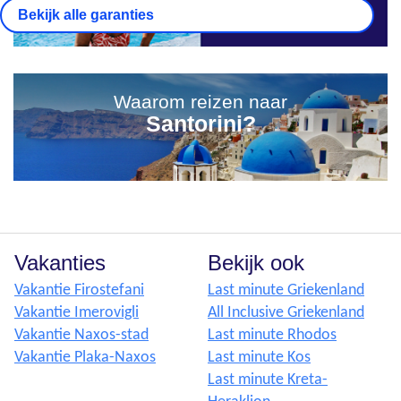
Bekijk alle garanties
Waarom reizen naar
Santorini?
Vakanties
Bekijk ook
Vakantie Firostefani
Last minute Griekenland
Vakantie Imerovigli
All Inclusive Griekenland
Vakantie Naxos-stad
Last minute Rhodos
Vakantie Plaka-Naxos
Last minute Kos
Last minute Kreta-