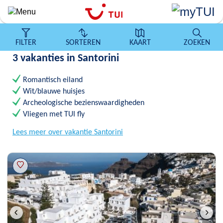
Overslaan
en
naar
de
FILTER
SORTEREN
KAART
ZOEKEN
algemene
3 vakanties in Santorini
inhoud
gaan
Romantisch eiland
Wit/blauwe huisjes
Archeologische bezienswaardigheden
Vliegen met TUI fly
Lees meer over vakantie Santorini