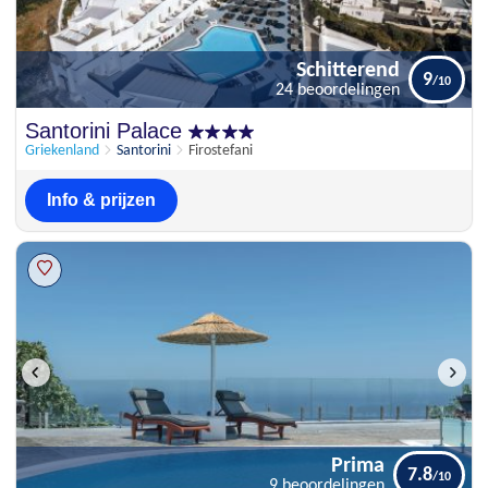
Schitterend
9
24 beoordelingen
Schitterend
Santorini Palace
9
24 beoordelingen
Griekenland
Santorini
Firostefani
Info & prijzen
Prima
7.8
9 beoordelingen