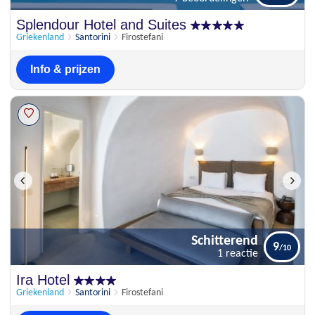
Prima
Splendour Hotel and Suites
7.8
9 beoordelingen
Griekenland
Santorini
Firostefani
Info & prijzen
Schitterend
9
1 reactie
Schitterend
Ira Hotel
9
1 reactie
Griekenland
Santorini
Firostefani