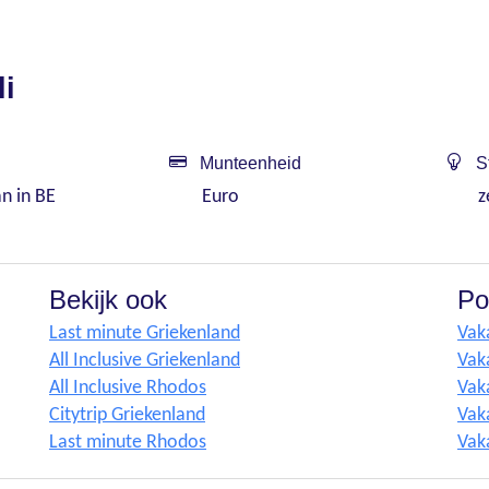
li
Munteenheid
St
an in BE
Euro
z
Bekijk ook
Po
Last minute Griekenland
Vak
All Inclusive Griekenland
Vak
All Inclusive Rhodos
Vak
Citytrip Griekenland
Vaka
Last minute Rhodos
Vaka