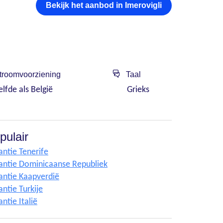
Bekijk het aanbod in Imerovigli
roomvoorziening
Taal
elfde als België
Grieks
pulair
antie Tenerife
antie Dominicaanse Republiek
antie Kaapverdië
ntie Turkije
ntie Italië