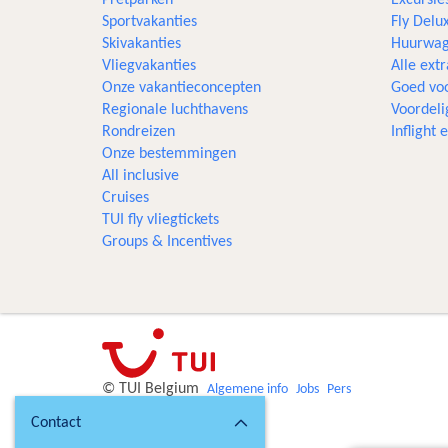
Sportvakanties
Fly Delu
Skivakanties
Huurwag
Vliegvakanties
Alle extr
Onze vakantieconcepten
Goed voo
Regionale luchthavens
Voordeli
Rondreizen
Inflight
Onze bestemmingen
All inclusive
Cruises
TUI fly vliegtickets
Groups & Incentives
© TUI Belgium
Algemene info
Jobs
Pers
Contact