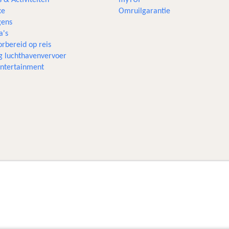
xe
Omruilgarantie
ens
a's
rbereid op reis
g luchthavenvervoer
 entertainment