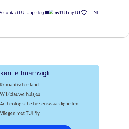
& contact
TUI app
Blog
myTUI
NL
kantie Imerovigli
Romantisch eiland
Wit/blauwe huisjes
Archeologische bezienswaardigheden
Vliegen met TUI fly