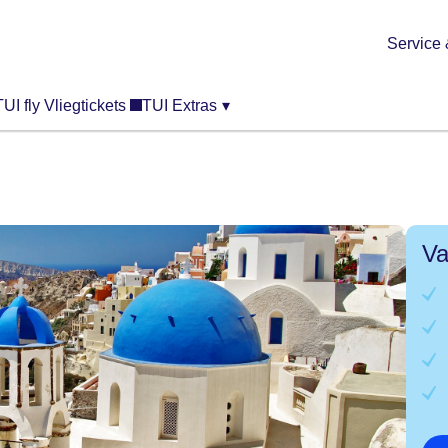
Service 
TUI fly Vliegtickets
TUI Extras
▾
Va