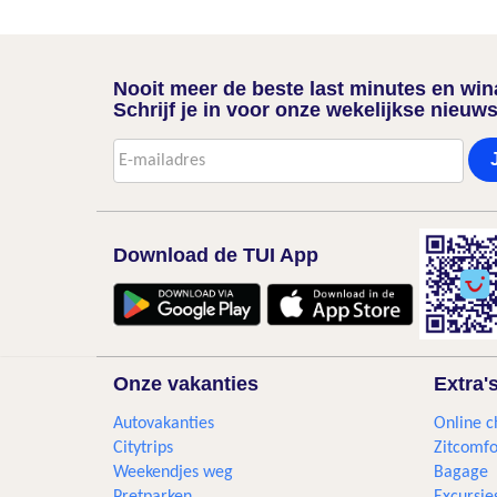
Nooit meer de beste last minutes en wi
Schrijf je in voor onze wekelijkse nieuws
Download de TUI App
Onze vakanties
Extra'
Autovakanties
Online c
Citytrips
Zitcomfo
Weekendjes weg
Bagage
Pretparken
Excursie