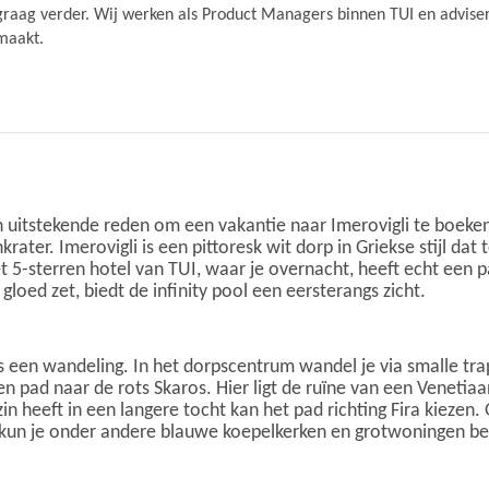
graag verder. Wij werken als Product Managers binnen TUI en advisere
maakt.
een uitstekende reden om een vakantie naar Imerovigli te boeken
nkrater. Imerovigli is een pittoresk wit dorp in Griekse stijl 
 5-sterren hotel van TUI, waar je overnacht, heeft echt een
loed zet, biedt de infinity pool een eersterangs zicht.
ns een wandeling. In het dorpscentrum wandel je via smalle tr
 een pad naar de rots Skaros. Hier ligt de ruïne van een Veneti
zin heeft in een langere tocht kan het pad richting Fira kiezen
ira kun je onder andere blauwe koepelkerken en grotwoningen 