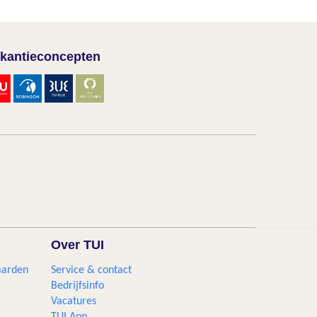
kantieconcepten
Over TUI
aarden
Service & contact
Bedrijfsinfo
Vacatures
TUI App