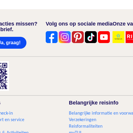
nacties missen?
Volg ons op sociale media
Onze va
brief.
Ja, graag!
s
Belangrijke reisinfo
heck-in
Belangrijke informatie en voorw
rt en service
Verzekeringen
Reisformaliteiten
s & Activiteiten
myTUI