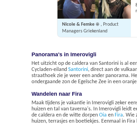
Nicole & Femke ☀️
, Product
Managers Griekenland
Panorama's in Imerovigli
Het uitzicht op de caldera van Santorini is al 
Cycladen-eiland
Santorini
, direct aan de vulkaa
straathoek zie je weer een ander panorama. Het
ondergaande zon de Egeïsche Zee in een oranje g
Wandelen naar Fira
Maak tijdens je vakantie in Imerovigli zeker ee
huizen en tal van taverna's. In Imerovigli leidt
de caldera en de witte dorpen
Oia
en
Fira
. Wie 
huizen, terrasjes en boetiekjes. Eenmaal in F