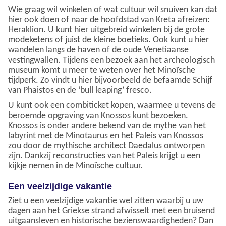
Wie graag wil winkelen of wat cultuur wil snuiven kan dat
hier ook doen of naar de hoofdstad van Kreta afreizen:
Heraklion. U kunt hier uitgebreid winkelen bij de grote
modeketens of juist de kleine boetieks. Ook kunt u hier
wandelen langs de haven of de oude Venetiaanse
vestingwallen. Tijdens een bezoek aan het archeologisch
museum komt u meer te weten over het Minoïsche
tijdperk. Zo vindt u hier bijvoorbeeld de befaamde Schijf
van Phaistos en de ‘bull leaping’ fresco.
U kunt ook een combiticket kopen, waarmee u tevens de
beroemde opgraving van Knossos kunt bezoeken.
Knossos is onder andere bekend van de mythe van het
labyrint met de Minotaurus en het Paleis van Knossos
zou door de mythische architect Daedalus ontworpen
zijn. Dankzij reconstructies van het Paleis krijgt u een
kijkje nemen in de Minoïsche cultuur.
Een veelzijdige vakantie
Ziet u een veelzijdige vakantie wel zitten waarbij u uw
dagen aan het Griekse strand afwisselt met een bruisend
uitgaansleven en historische bezienswaardigheden? Dan