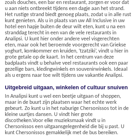
zoals douches, een bar en restaurant, zorgen er voor dat
u aan niets ontbreekt tijdens een dagje aan het strand.
Het rustige strand biedt genoeg plaats, zodat u in alle rust
kunt genieten. Als u in plaats van uw All Inclusive in uw
hotel een hapje buiten de deur wilt eten, kunt u na een
stranddag terecht in een van de vele restaurants in
Analipsi. U kunt hier onder andere veel visgerechten
eten, maar ook het beroemde voorgerecht van Griekse
yoghurt, komkommer en kruiden, ‘tzatziki’, vindt u hier in
grote getale op de kaart. In het centrum van deze
badplaats vindt u behalve veel restaurants ook een paar
gezellige bars, kledingwinkels en souvenirwinkels. Ideaal
als u ergens naar toe wilt tijdens uw vakantie Analipsi.
Uitgebreid uitgaan, winkelen of cultuur snuiven
In Analipsi kunt u wel een beetje uitgaan of shoppen,
maar in de buurt zijn plaatsen waar het echte werk
gebeurt. Zo kunt u in het naburige Chersonissos tot in de
kleine uurtjes dansen. U vindt hier grote
discotheken.Voor elke muzieksmaak vindt u in
Chersonissos een uitgaansgelegenheid die bij u past. U
kunt Chersonissos gemakkelijk met de bus bereiken.