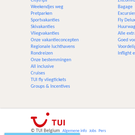
Citytrips
Zitcomfo
Weekendjes weg
Bagage
Pretparken
Excursie
Sportvakanties
Fly Delu
Skivakanties
Huurwag
Vliegvakanties
Alle extr
Onze vakantieconcepten
Goed voo
Regionale luchthavens
Voordeli
Rondreizen
Inflight
Onze bestemmingen
All inclusive
Cruises
TUI fly vliegtickets
Groups & Incentives
© TUI Belgium
Algemene info
Jobs
Pers