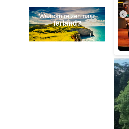
informatie
Waarom reizen naar
Ierland?