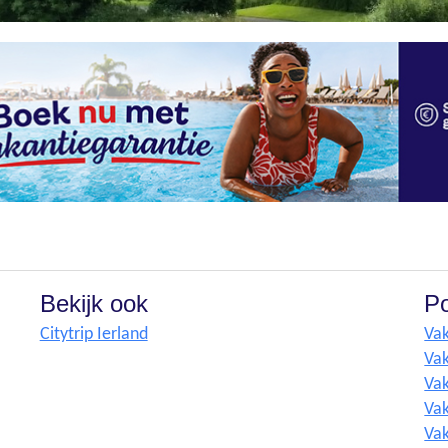
Bekijk ook
Po
Citytrip Ierland
Vak
Vak
Vak
Vak
Vak