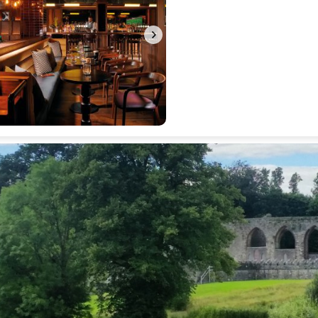
Schitterend
10
1 reactie