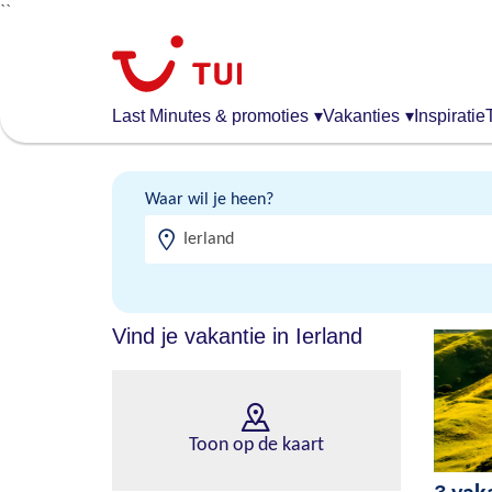
``
Overslaan
en
naar
de
Last Minutes & promoties
▾
Vakanties
▾
Inspiratie
algemene
inhoud
gaan
Waar wil je heen?
Vind je vakantie in Ierland
Toon op de kaart