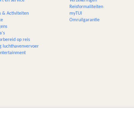
rt en service
Verzekeringen
Reisformaliteiten
s & Activiteiten
myTUI
xe
Omruilgarantie
ens
a's
rbereid op reis
g luchthavenvervoer
 entertainment