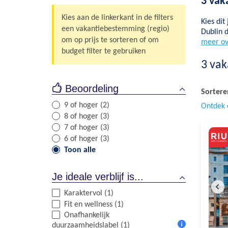
3 vaka
Kies aan de linkerkant in de filters
Kies dit
een vakantiebestemming (regio)
Dublin 
om op prijs te sorteren of om
meer ov
budget filter te gebruiken
3
vak
Beoordeling
Sortere
9 of hoger (2)
Ontdek 
8 of hoger (3)
7 of hoger (3)
6 of hoger (3)
Toon alle
Je ideale verblijf is...
Karaktervol (1)
Fit en wellness (1)
Onafhankelijk
duurzaamheidslabel (1)