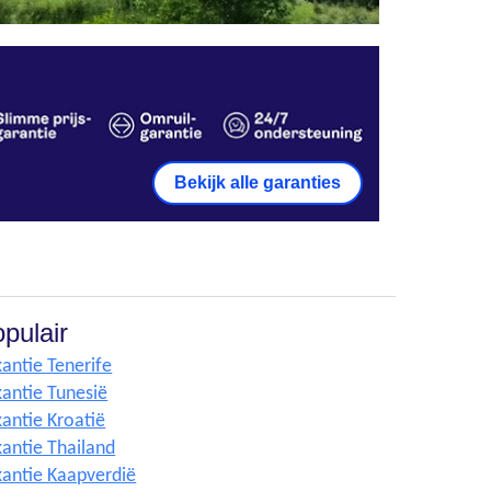
Bekijk alle garanties
pulair
antie Tenerife
antie Tunesië
antie Kroatië
antie Thailand
antie Kaapverdië