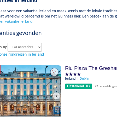
nties in Ierland
 jaar voor een vakantie Ierland en maak kennis met de lokale traditie
dat wereldwijd beroemd is om het Guinness bier. Een bezoek aan de 
er vakantie Ierland
anties gevonden
n op
onze rondreizen in Ierland
Riu Plaza The Gresha
Ierland
Dublin
Uitstekend
8.9
22 beoordelingen