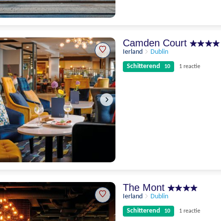
Uitstekend
8.9
22 beoordelingen
Camden Court
Ierland
Dublin
Schitterend
10
1 reactie
Schitterend
10
1 reactie
The Mont
Ierland
Dublin
Schitterend
10
1 reactie