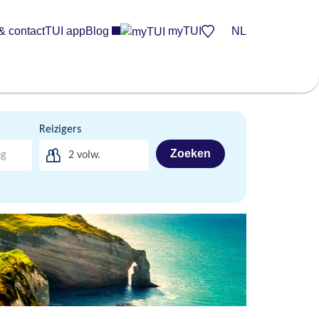
& contact
TUI app
Blog
myTUI
NL
Reizigers
Zoeken
2
volw.