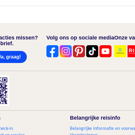
nacties missen?
Volg ons op sociale media
Onze va
brief.
Ja, graag!
s
Belangrijke reisinfo
heck-in
Belangrijke informatie en voorw