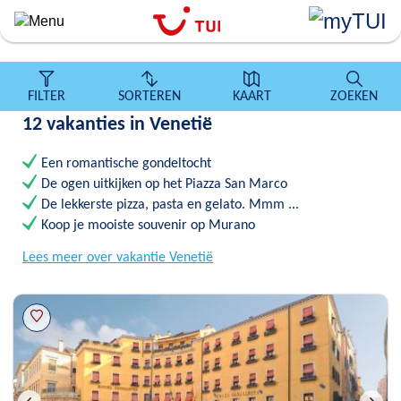
``
Overslaan
en
naar
de
FILTER
SORTEREN
KAART
ZOEKEN
algemene
12 vakanties in Venetië
inhoud
gaan
Een romantische gondeltocht
De ogen uitkijken op het Piazza San Marco
De lekkerste pizza, pasta en gelato. Mmm ...
Koop je mooiste souvenir op Murano
Lees meer over vakantie Venetië