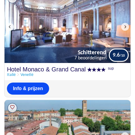
Schitterend
9.6
7 beoordelingen
Schitterend
Hotel Monaco & Grand Canal
sup
9.6
7 beoordelingen
Italië
Venetië
Info & prijzen