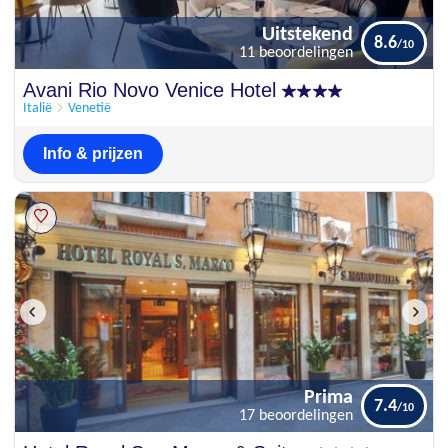
Uitstekend
8.6
11 beoordelingen
Uitstekend
Avani Rio Novo Venice Hotel
8.6
11 beoordelingen
Italië
Venetië
Info & prijzen
Prima
7.4
17 beoordelingen