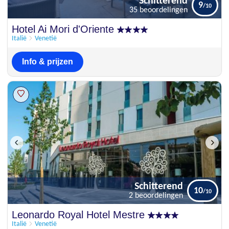
Schitterend
9
35 beoordelingen
Schitterend
Hotel Ai Mori d'Oriente
9
35 beoordelingen
Italië
Venetië
Info & prijzen
Schitterend
10
2 beoordelingen
Schitterend
Leonardo Royal Hotel Mestre
10
2 beoordelingen
Italië
Venetië