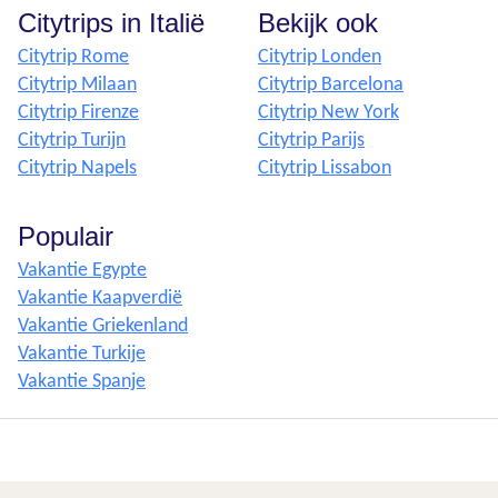
Citytrips in Italië
Bekijk ook
Citytrip Rome
Citytrip Londen
Citytrip Milaan
Citytrip Barcelona
Citytrip Firenze
Citytrip New York
Citytrip Turijn
Citytrip Parijs
Citytrip Napels
Citytrip Lissabon
Populair
Vakantie Egypte
Vakantie Kaapverdië
Vakantie Griekenland
Vakantie Turkije
Vakantie Spanje