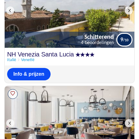
Schitterend
9
4 beoordelingen
Schitterend
NH Venezia Santa Lucia
9
4 beoordelingen
Italië
Venetië
Info & prijzen