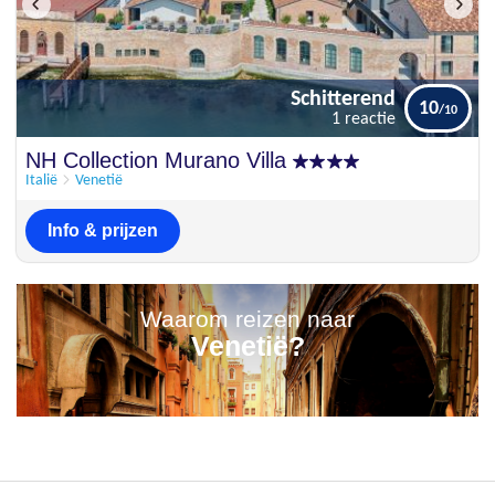
Schitterend
10
1 reactie
Schitterend
NH Collection Murano Villa
10
1 reactie
Italië
Venetië
Info & prijzen
Waarom reizen naar
Venetië?