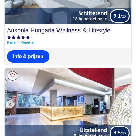
Schitterend
9.1
13 beoordelingen
Schitterend
Ausonia Hungaria Wellness & Lifestyle
9.1
13 beoordelingen
Italië
Venetië
Info & prijzen
Uitstekend
8.5