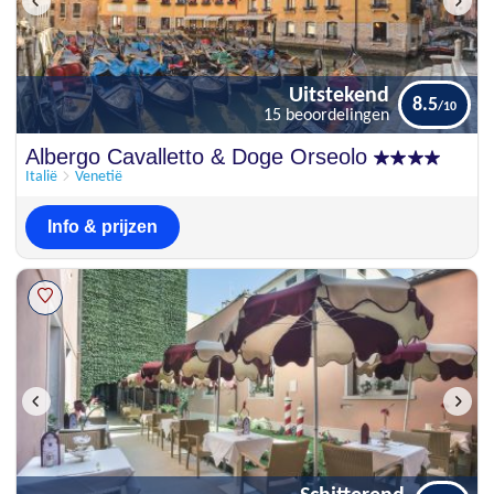
Uitstekend
8.5
15 beoordelingen
Uitstekend
Albergo Cavalletto & Doge Orseolo
8.5
15 beoordelingen
Italië
Venetië
Info & prijzen