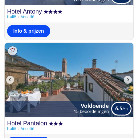
20 beoordelingen
Uitstekend
Hotel Antony
8.5
20 beoordelingen
Italië
Venetië
Info & prijzen
Voldoende
6.5
15 beoordelingen
Voldoende
Hotel Pantalon
6.5
15 beoordelingen
Italië
Venetië