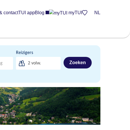
& contact
TUI app
Blog
myTUI
NL
Reizigers
Zoeken
2
volw.