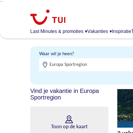
``
Overslaan
en
naar
de
Last Minutes & promoties
▾
Vakanties
▾
Inspiratie
algemene
inhoud
gaan
Waar wil je heen?
Vind je vakantie in Europa
Sportregion
Toon op de kaart