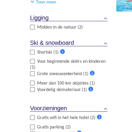
Toon meer
informatie
Ligging
Midden in de natuur (2)
Ski & snowboard
Shortski (1)
Meer
Voor beginnende skiërs en kinderen
informatie
(1)
Grote sneeuwzekerheid (1)
Meer
Meer dan 100 km skipistes (1)
informatie
Voordelig skimateriaal (1)
Meer
informatie
Voorzieningen
Gratis wifi in het hele hotel (2)
Meer
Gratis parking (2)
informatie