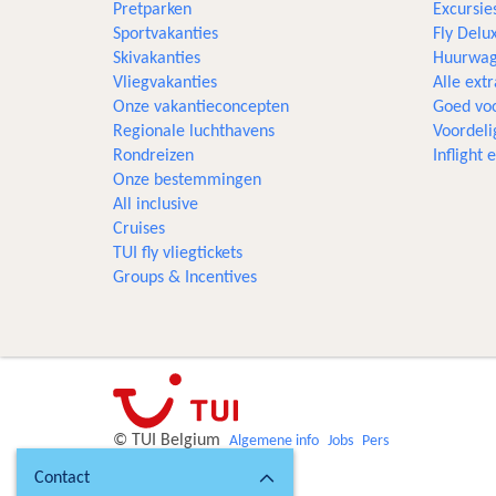
Pretparken
Excursie
Sportvakanties
Fly Delu
Skivakanties
Huurwag
Vliegvakanties
Alle extr
Onze vakantieconcepten
Goed voo
Regionale luchthavens
Voordeli
Rondreizen
Inflight
Onze bestemmingen
All inclusive
Cruises
TUI fly vliegtickets
Groups & Incentives
© TUI Belgium
Algemene info
Jobs
Pers
Contact