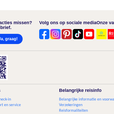
nacties missen?
Volg ons op sociale media
Onze va
brief.
Ja, graag!
s
Belangrijke reisinfo
heck-in
Belangrijke informatie en voorw
rt en service
Verzekeringen
Reisformaliteiten