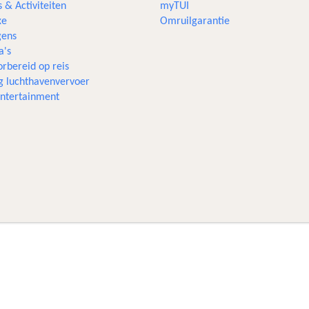
s & Activiteiten
myTUI
xe
Omruilgarantie
ens
a's
rbereid op reis
g luchthavenvervoer
 entertainment