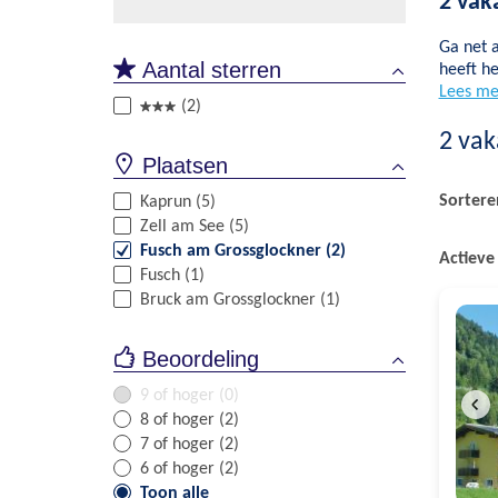
2 vak
Ga net a
Aantal sterren
heeft he
Lees me
(2)
2
vak
Plaatsen
Sortere
Kaprun (5)
Zell am See (5)
Fusch am Grossglockner (2)
Actieve 
Fusch (1)
Bruck am Grossglockner (1)
Beoordeling
9 of hoger (0)
8 of hoger (2)
7 of hoger (2)
6 of hoger (2)
Toon alle