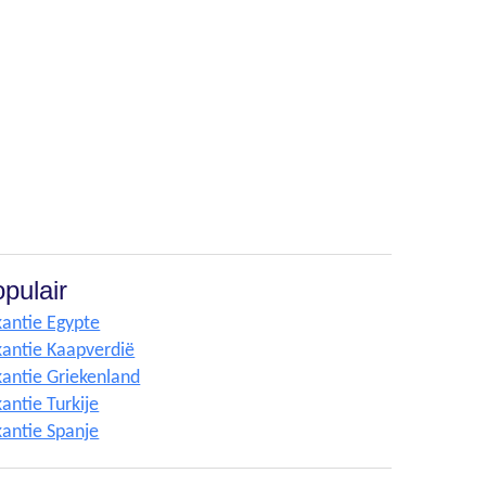
pulair
antie Egypte
antie Kaapverdië
antie Griekenland
antie Turkije
antie Spanje