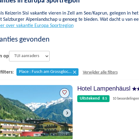
anties in Europa Sportregion
ls Keizerin Sisi vakantie vieren in Zell am See/Kaprun, gelegen in he
t Salzburger Alpenlandschap u genoeg te bieden. Wat dacht u van een
er over vakantie Europa Sportregion
anties gevonden
n op
Place : Fusch am Grossglockner
filters:
Verwijder alle filters
Hotel Lampenhäusl
Uitstekend
8.5
10 beoordelingen