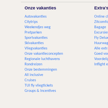
Onze vakanties
Extra'
Autovakanties
Online c
Citytrips
Zitcomfo
Weekendjes weg
Bagage
Pretparken
Excursie
Sportvakanties
Fly Delu
Skivakanties
Huurwag
Vliegvakanties
Alle extr
Onze vakantieconcepten
Goed voo
Regionale luchthavens
Voordeli
Rondreizen
Inflight
Onze bestemmingen
All inclusive
Cruises
TUI fly vliegtickets
Groups & Incentives