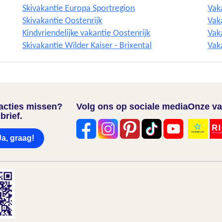
Skivakantie Europa Sportregion
Vak
Skivakantie Oostenrijk
Vak
Kindvriendelijke vakantie Oostenrijk
Vaka
Skivakantie Wilder Kaiser - Brixental
Vak
nacties missen?
Volg ons op sociale media
Onze va
brief.
Ja, graag!