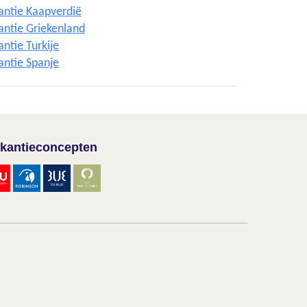
antie Kaapverdië
antie Griekenland
ntie Turkije
antie Spanje
kantieconcepten