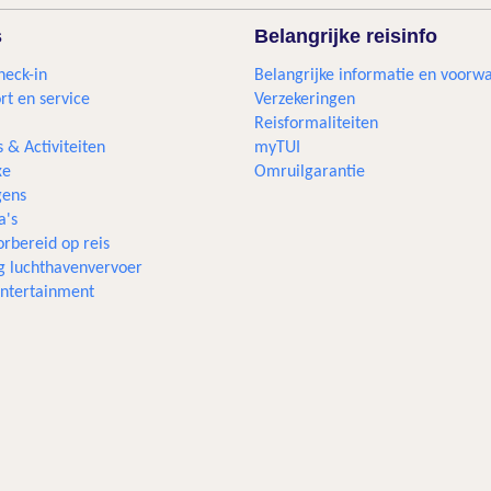
s
Belangrijke reisinfo
heck-in
Belangrijke informatie en voorw
rt en service
Verzekeringen
Reisformaliteiten
s & Activiteiten
myTUI
xe
Omruilgarantie
ens
a's
rbereid op reis
g luchthavenvervoer
 entertainment