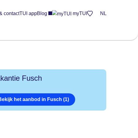
& contact
TUI app
Blog
myTUI
NL
kantie Fusch
Bekijk het aanbod in Fusch (1)