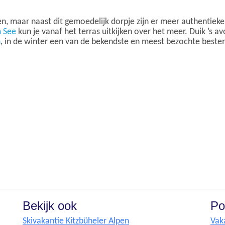
n, maar naast dit gemoedelijk dorpje zijn er meer authentieke
m See
kun je vanaf het terras uitkijken over het meer. Duik ’s 
n
, in de winter een van de bekendste en meest bezochte best
Bekijk ook
Po
Skivakantie Kitzbüheler Alpen
Vak