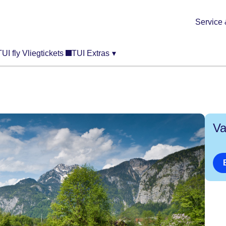
Service 
TUI fly Vliegtickets
TUI Extras
▾
Va