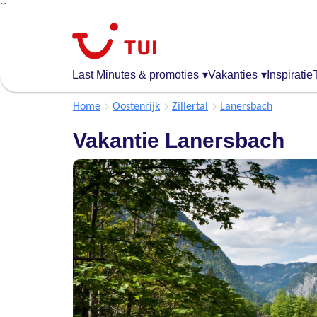
``
Overslaan
en
naar
de
Last Minutes & promoties
▾
Vakanties
▾
Inspiratie
algemene
inhoud
Home
Oostenrijk
Zillertal
Lanersbach
gaan
Vakantie Lanersbach