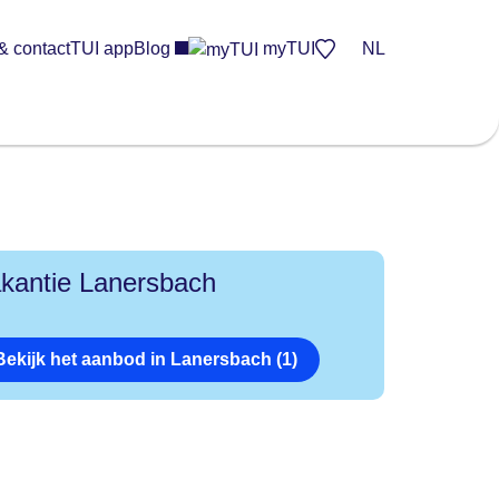
& contact
TUI app
Blog
myTUI
NL
kantie Lanersbach
Bekijk het aanbod in Lanersbach (1)