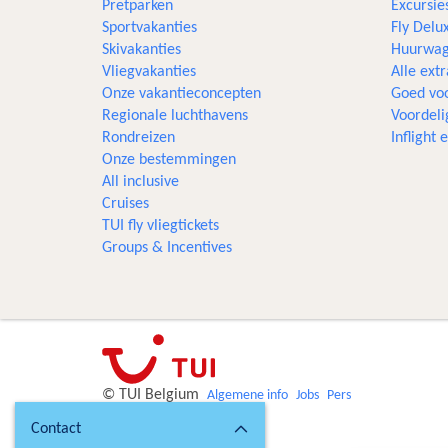
Pretparken
Excursie
Sportvakanties
Fly Delu
Skivakanties
Huurwag
Vliegvakanties
Alle extr
Onze vakantieconcepten
Goed voo
Regionale luchthavens
Voordeli
Rondreizen
Inflight
Onze bestemmingen
All inclusive
Cruises
TUI fly vliegtickets
Groups & Incentives
© TUI Belgium
Algemene info
Jobs
Pers
Contact