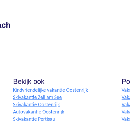
ach
Bekijk ook
Po
Kindvriendelijke vakantie Oostenrijk
Vak
Skivakantie Zell am See
Vak
Skivakantie Oostenrijk
Vak
Autovakantie Oostenrijk
Vaka
Skivakantie Pertisau
Vak