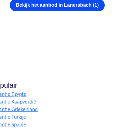
Bekijk het aanbod in Lanersbach (1)
pulair
antie Egypte
antie Kaapverdië
antie Griekenland
ntie Turkije
antie Spanje