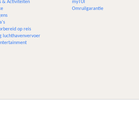
s & Activiteiten
myTUI
xe
Omruilgarantie
ens
a's
rbereid op reis
g luchthavenvervoer
 entertainment