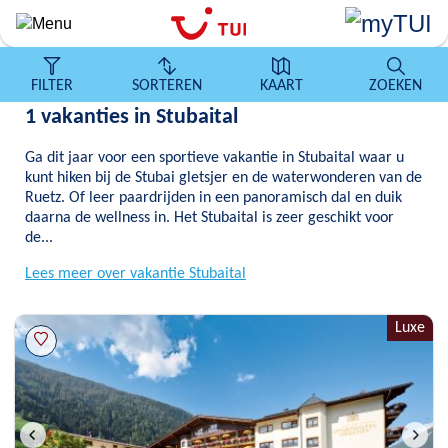
Overslaan
en
naar
de
FILTER
SORTEREN
KAART
ZOEKEN
algemene
1 vakanties in Stubaital
inhoud
gaan
Ga dit jaar voor een sportieve vakantie in Stubaital waar u
kunt hiken bij de Stubai gletsjer en de waterwonderen van de
Ruetz. Of leer paardrijden in een panoramisch dal en duik
daarna de wellness in. Het Stubaital is zeer geschikt voor
de...
Lees meer over vakantie Stubaital
Luxe