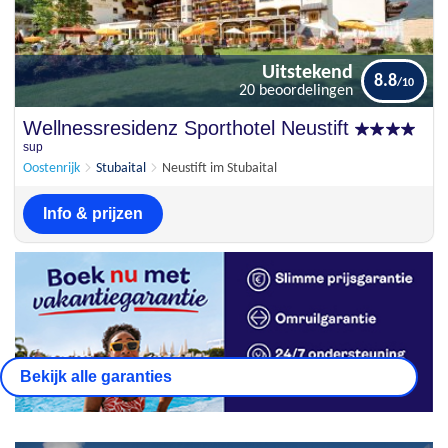
Uitstekend
8.8
20 beoordelingen
Uitstekend
Wellnessresidenz Sporthotel Neustift
8.8
20 beoordelingen
sup
Oostenrijk
Stubaital
Neustift im Stubaital
Info & prijzen
Bekijk alle garanties