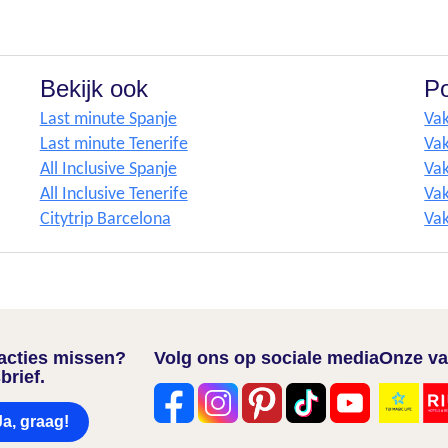
Bekijk ook
Po
Last minute Spanje
Vak
Last minute Tenerife
Vak
All Inclusive Spanje
Vak
All Inclusive Tenerife
Vak
Citytrip Barcelona
Vak
nacties missen?
Volg ons op sociale media
Onze va
brief.
Ja, graag!