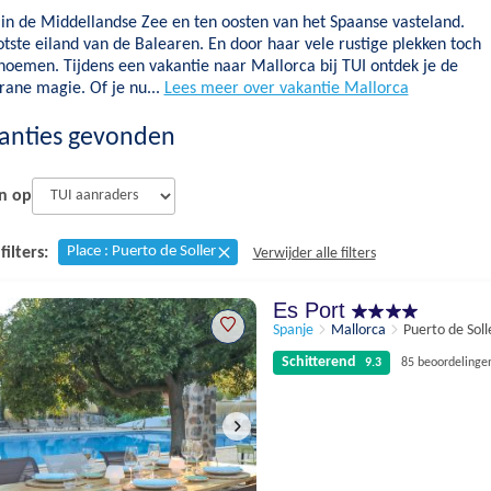
in de Middellandse Zee en ten oosten van het Spaanse vasteland.
tste eiland van de Balearen. En door haar vele rustige plekken toch
noemen. Tijdens een vakantie naar Mallorca bij TUI ontdek je de
rane magie. Of je nu...
Lees meer over vakantie Mallorca
anties gevonden
n op
Place : Puerto de Soller
filters:
Verwijder alle filters
Es Port
Spanje
Mallorca
Puerto de Soll
Schitterend
9.3
85 beoordelinge