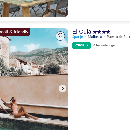
Schitterend
9.3
85 beoordelingen
El Guia
small & friendly
Spanje
Mallorca
Puerto de Soll
Prima
7
4 beoordelingen