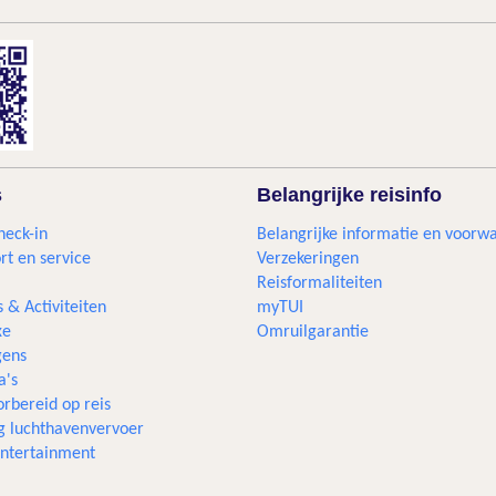
s
Belangrijke reisinfo
heck-in
Belangrijke informatie en voorw
rt en service
Verzekeringen
Reisformaliteiten
s & Activiteiten
myTUI
xe
Omruilgarantie
ens
a's
rbereid op reis
g luchthavenvervoer
 entertainment