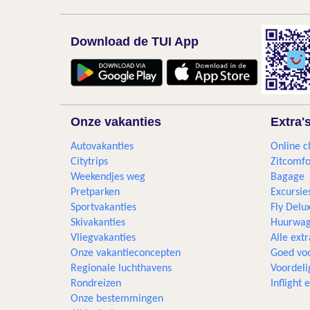
Download de TUI App
Onze vakanties
Extra'
Autovakanties
Online c
Citytrips
Zitcomfo
Weekendjes weg
Bagage
Pretparken
Excursie
Sportvakanties
Fly Delu
Skivakanties
Huurwag
Vliegvakanties
Alle extr
Onze vakantieconcepten
Goed voo
Regionale luchthavens
Voordeli
Rondreizen
Inflight
Onze bestemmingen