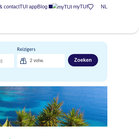
& contact
TUI app
Blog
myTUI
NL
Reizigers
Zoeken
2
volw.