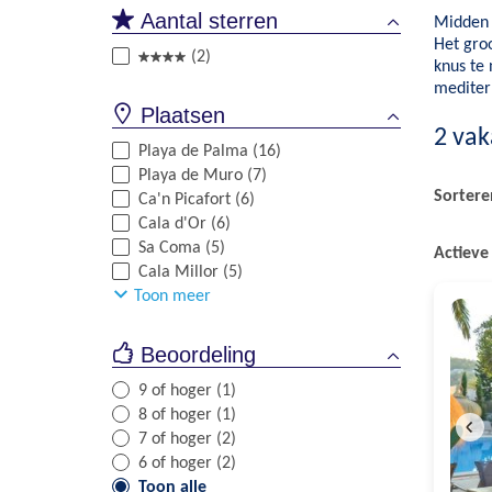
Aantal sterren
Midden 
Het groo
(2)
knus te 
mediter
Plaatsen
2
vak
Playa de Palma (16)
Playa de Muro (7)
Sortere
Ca'n Picafort (6)
Cala d'Or (6)
Sa Coma (5)
Actieve 
Cala Millor (5)
Toon meer
Beoordeling
9 of hoger (1)
8 of hoger (1)
7 of hoger (2)
6 of hoger (2)
Toon alle