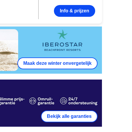
Info & prijzen
Maak deze winter onvergetelijk
Bekijk alle garanties