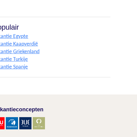
pulair
antie Egypte
antie Kaapverdië
antie Griekenland
antie Turkije
antie Spanje
kantieconcepten