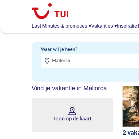
Overslaan
en
naar
de
Last Minutes & promoties
▾
Vakanties
▾
Inspiratie
algemene
inhoud
gaan
Waar wil je heen?
Vind je vakantie in Mallorca
Toon op de kaart
2 vak