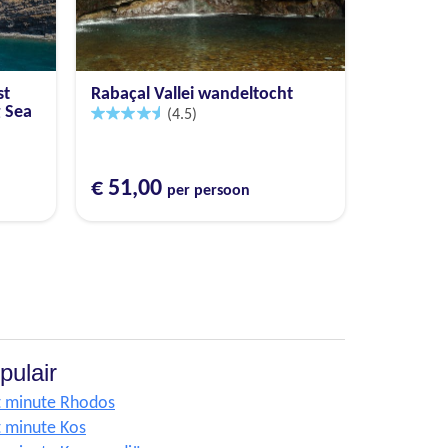
st
Rabaçal Vallei wandeltocht
g Sea
(4.5)
€ 51,00
per persoon
pulair
t minute Rhodos
t minute Kos