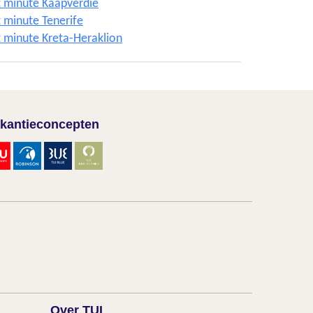
t minute Kaapverdië
t minute Tenerife
t minute Kreta-Heraklion
kantieconcepten
Over TUI