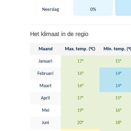
Neerslag
0%
Het klimaat in de regio
Maand
Max. temp. (°C)
Min. temp. (°
Januari
17°
15°
Februari
16°
14°
Maart
16°
14°
April
17°
15°
Mei
19°
16°
Juni
20°
18°