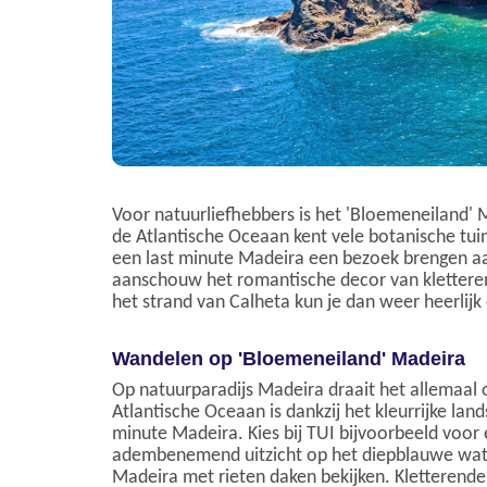
Voor natuurliefhebbers is het 'Bloemeneiland' M
de Atlantische Oceaan kent vele botanische tuin
een last minute Madeira een bezoek brengen aa
aanschouw het romantische decor van klettere
het strand van Calheta kun je dan weer heerlij
Wandelen op 'Bloemeneiland' Madeira
Op natuurparadijs Madeira draait het allemaal o
Atlantische Oceaan is dankzij het kleurrijke la
minute Madeira. Kies bij TUI bijvoorbeeld voor
adembenemend uitzicht op het diepblauwe water
Madeira met rieten daken bekijken. Kletterend