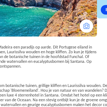
adeira een paradijs op aarde. Dit Portugese eiland in
en, Laurissilva wouden en hoge kliffen. Zo kun je tijdens
n de botanische tuinen in de hoofdstad Funchal. Of
nde watervallen en eucalyptusbomen bij Santana. Op
k ontspannen.
m botanische tuinen, grillige kliffen en Laurissilva wouden. De
ndschap 'Bloemeneiland'. Hou je van natuur en van wandelen? Da
 een luxe 4 sterrenhotel in Santana. Omdat het hotel op een k
 van de Oceaan. Na een stevig ontbijt kun je de groene omge
e watervallen en geurige eucalyptusbomen maken het decor c