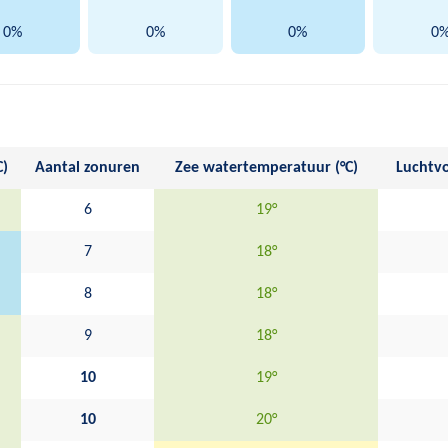
0%
0%
0%
0
C)
Aantal zonuren
Zee watertemperatuur (°C)
Luchtvo
6
19°
7
18°
8
18°
9
18°
10
19°
10
20°