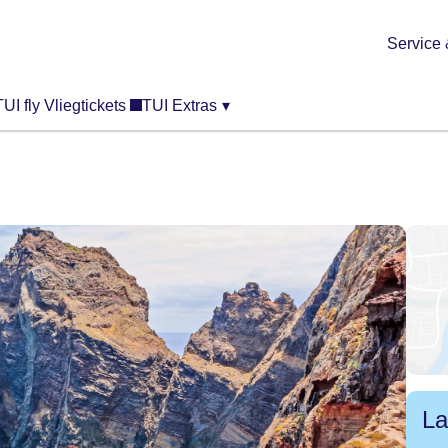
Service 
TUI fly Vliegtickets
TUI Extras
▾
La