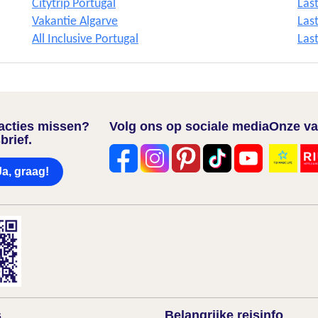
Citytrip Portugal
Las
Vakantie Algarve
Las
All Inclusive Portugal
Las
nacties missen?
Volg ons op sociale media
Onze va
brief.
Ja, graag!
s
Belangrijke reisinfo