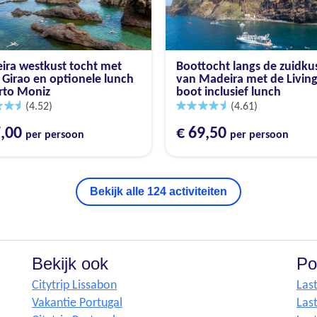
ira westkust tocht met
Boottocht langs de zuidku
Girao en optionele lunch
van Madeira met de Livin
rto Moniz
boot inclusief lunch
(4.52)
(4.61)
7,00
€ 69,50
per persoon
per persoon
Bekijk alle 124 activiteiten
Bekijk ook
Po
Citytrip Lissabon
Las
Vakantie Portugal
Las