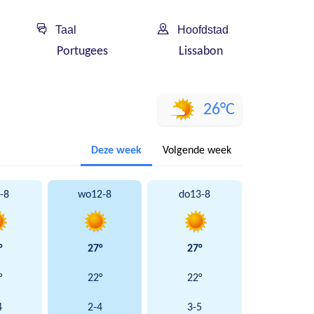
Taal
Hoofdstad
Portugees
Lissabon
26°C
Deze week
Volgende week
-8
wo
12-8
do
13-8
°
27°
27°
°
22°
22°
4
2-4
3-5