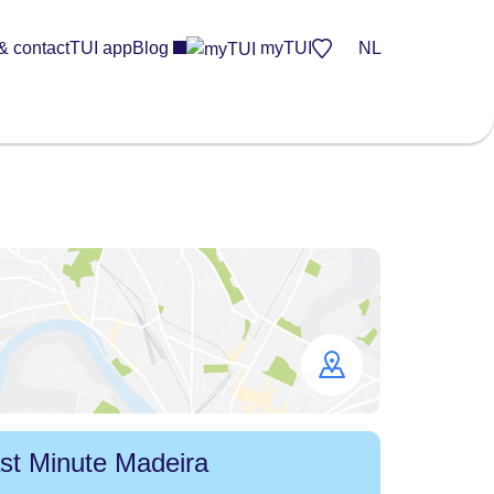
& contact
TUI app
Blog
myTUI
NL
Open
map
st Minute Madeira