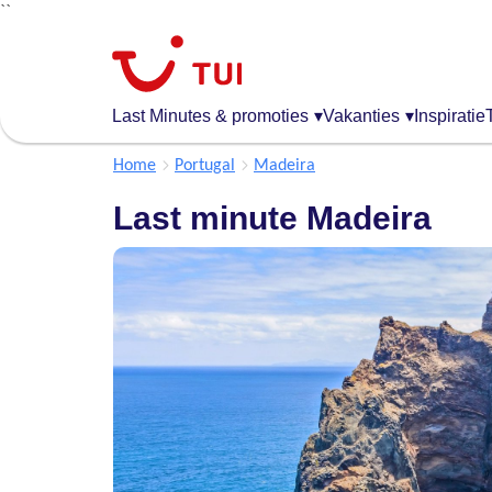
``
Overslaan
en
naar
de
Last Minutes & promoties
▾
Vakanties
▾
Inspiratie
algemene
inhoud
Home
Portugal
Madeira
gaan
Last minute Madeira