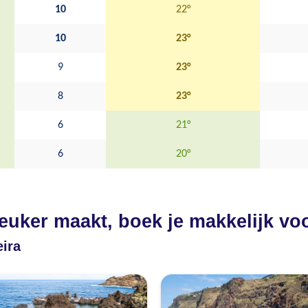
10
22°
10
23°
9
23°
8
23°
6
21°
6
20°
leuker maakt, boek je makkelijk vo
eira