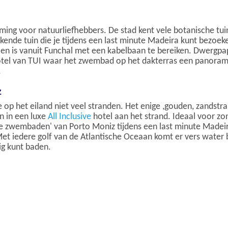
ming voor natuurliefhebbers. De stad kent vele botanische t
ekende tuin die je tijdens een last minute Madeira kunt bezoe
e en is vanuit Funchal met een kabelbaan te bereiken. Dwergpa
otel van TUI waar het zwembad op het dakterras een panoramis
.
z
e op het eiland niet veel stranden. Het enige ,gouden, zandstra
en in een luxe
All Inclusive
hotel aan het strand. Ideaal voor zon
ke zwembaden' van Porto Moniz tijdens een last minute Madeira
Met iedere golf van de Atlantische Oceaan komt er vers water
ig kunt baden.