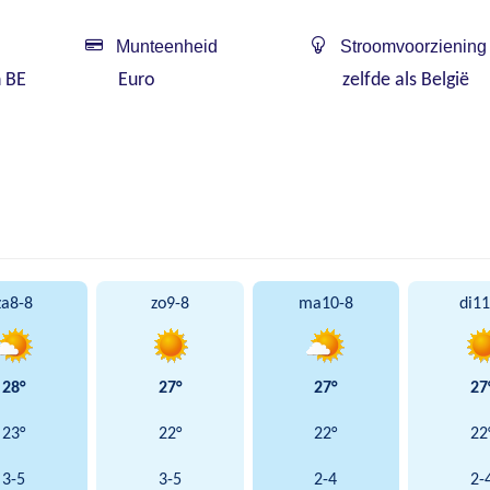
Munteenheid
Stroomvoorziening
n BE
Euro
zelfde als België
za
8-8
zo
9-8
ma
10-8
di
11
28°
27°
27°
27
23°
22°
22°
22
3-5
3-5
2-4
2-