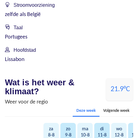
Stroomvoorziening
zelfde als België
Taal
Portugees
Hoofdstad
Lissabon
Wat is het weer &
21.9°C
klimaat?
Weer voor de regio
Deze week
Volgende week
za
zo
ma
di
wo
d
8-8
9-8
10-8
11-8
12-8
13