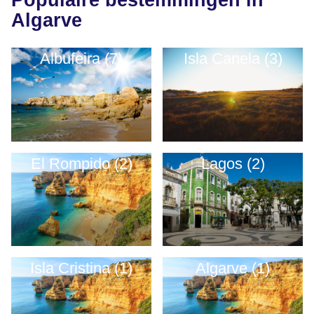
Populaire bestemmingen in
Algarve
Albufeira (7)
Isla Canela (3)
El Rompido (2)
Lagos (2)
Isla Cristina (1)
Algarve (1)