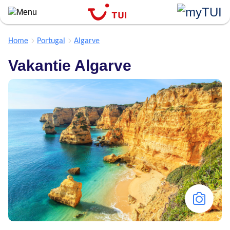
``
Overslaan
en
naar
Home
Portugal
Algarve
de
Vakantie Algarve
algemene
inhoud
gaan