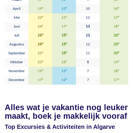
April
19°
13°
10
16°
Mei
22°
15°
12
17°
Juni
24°
17°
13
18°
Juli
26°
18°
13
20°
Augustus
26°
18°
12
20°
September
25°
18°
11
20°
Oktober
23°
16°
8
19°
November
19°
13°
7
18°
December
17°
12°
7
17°
Alles wat je vakantie nog leuker
maakt, boek je makkelijk vooraf
Top Excursies & Activiteiten in Algarve