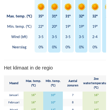
Max. temp. (°C)
35°
31°
31°
32°
32°
29
Min. temp. (°C)
22°
20°
19°
19°
19°
18
Wind (bft)
3-5
3-5
3-5
3-5
2-4
3-
Neerslag
0%
0%
0%
0%
0%
0
Het klimaat in de regio
Zee
Max. temp.
Min. temp.
Aantal
Maand
watertemperatuur
(°C)
(°C)
zonuren
(°C)
Januari
16°
10°
7
16°
Februari
16°
10°
8
15°
Maart
17°
11°
9
15°