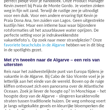
perfect plekje voor je handdoek. Onze Product Manager
Kevin zweert bij Praia de Monte Gordo. Je voeten zinken
weg in fijn wit zand. Terwijl de rustige zee je uitnodigt
voor een duik. Voor een andere ervaring tipt Kevin je
Praia Dona Ana, ten zuiden van Lagos. Geen uitgestrekte
kustlijn hier. Maar een intieme baai waar bijzondere
rotsformaties uit het azuurblauwe water oprijzen. De
perfecte setting voor je indrukwekkendste
vakantiefoto's. Op zoek naar meer strandplezier? Onze
favoriete beachclubs in de Algarve
hebben we in dit blog
in de spotlights gezet.
Met z’n tweeën naar de Algarve – een reis van
uitersten
Reis naar het zuidwestelijkste punt van Europa tijdens je
vakantie in de Algarve. Bij Cabo de São Vicente voel je je
letterlijk aan het einde van de wereld. Boven op de ruige
kliffen ontvouwt zich een panorama over de Atlantische
Oceaan. Zoek je liever de hoogte op? In Monchique – het
hoogste dorp van de Algarve – slingeren karaktervolle
straten tussen traditionele huizen. De weg omhoog voert
je langs witgekalkte gevels en kleurrijke bloemperken die