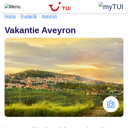
Overslaan
en
naar
Home
Frankrijk
Aveyron
de
Vakantie Aveyron
algemene
inhoud
gaan