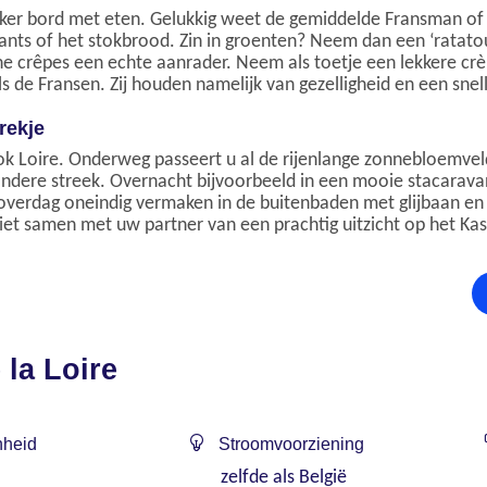
ekker bord met eten. Gelukkig weet de gemiddelde Fransman of 
ants of het stokbrood. Zin in groenten? Neem dan een ‘ratatou
ne crêpes een echte aanrader. Neem als toetje een lekkere cr
 de Fransen. Zij houden namelijk van gezelligheid en een snelle
rekje
ook Loire. Onderweg passeert u al de rijenlange zonnebloemveld
ndere streek. Overnacht bijvoorbeeld in een mooie stacaravan
overdag oneindig vermaken in de buitenbaden met glijbaan en g
niet samen met uw partner van een prachtig uitzicht op het Ka
 la Loire
heid
Stroomvoorziening
zelfde als België