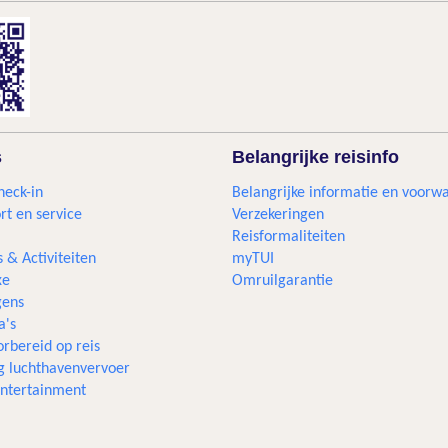
s
Belangrijke reisinfo
heck-in
Belangrijke informatie en voorw
rt en service
Verzekeringen
Reisformaliteiten
s & Activiteiten
myTUI
xe
Omruilgarantie
ens
a's
rbereid op reis
g luchthavenvervoer
 entertainment