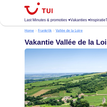
Overslaan
en
naar
de
Last Minutes & promoties
▾
Vakanties
▾
Inspiratie
algemene
inhoud
Home
Frankrijk
Vallée de la Loire
gaan
Vakantie Vallée de la Loi