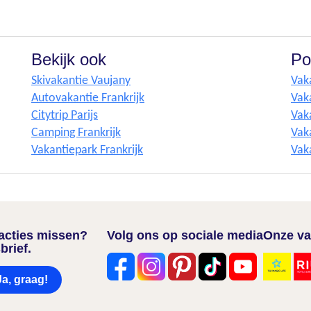
Bekijk ook
Po
Skivakantie Vaujany
Vak
Autovakantie Frankrijk
Vak
Citytrip Parijs
Vak
Camping Frankrijk
Vaka
Vakantiepark Frankrijk
Vak
nacties missen?
Volg ons op sociale media
Onze va
brief.
Ja, graag!