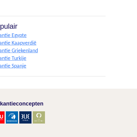
pulair
antie Egypte
antie Kaapverdië
antie Griekenland
ntie Turkije
antie Spanje
kantieconcepten