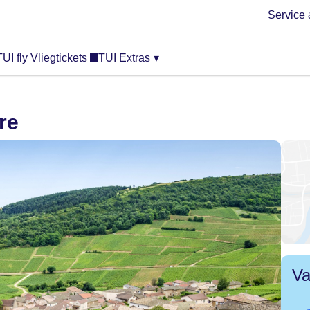
Service 
TUI fly Vliegtickets
TUI Extras
▾
re
Va