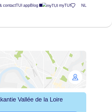
& contact
TUI app
Blog
myTUI
NL
Open
map
kantie Vallée de la Loire