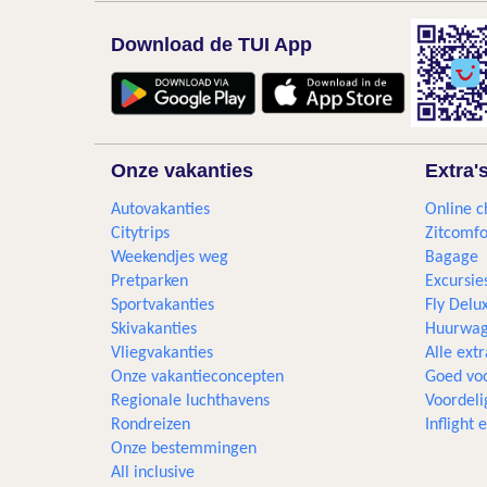
Download de TUI App
Onze vakanties
Extra'
Autovakanties
Online c
Citytrips
Zitcomfo
Weekendjes weg
Bagage
Pretparken
Excursie
Sportvakanties
Fly Delu
Skivakanties
Huurwag
Vliegvakanties
Alle extr
Onze vakantieconcepten
Goed voo
Regionale luchthavens
Voordeli
Rondreizen
Inflight
Onze bestemmingen
All inclusive