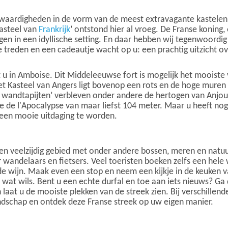
enswaardigheden in de vorm van de meest extravagante kastelen
kasteel van
Frankrijk
’ ontstond hier al vroeg. De Franse koning
gen in een idyllische setting. En daar hebben wij tegenwoordi
 treden en een cadeautje wacht op u: een prachtig uitzicht o
dt u in Amboise. Dit Middeleeuwse fort is mogelijk het mooist
et Kasteel van Angers ligt bovenop een rots en de hoge muren 
 de wandtapijten’ verbleven onder andere de hertogen van Anjou
e de l'Apocalypse van maar liefst 104 meter. Maar u heeft nog l
t een mooie uitdaging te worden.
een veelzijdig gebied met onder andere bossen, meren en natuur
 wandelaars en fietsers. Veel toeristen boeken zelfs een hele 
e wijn. Maak even een stop en neem een kijkje in de keuken va
 wat wils. Bent u een echte durfal en toe aan iets nieuws? Ga 
n laat u de mooiste plekken van de streek zien. Bij verschillen
ndschap en ontdek deze Franse streek op uw eigen manier.