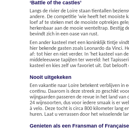
‘Battle of the castles’
Langs de rivier de Loire staan tientallen bezi
andere. De competitie ‘wie heeft het mooiste 
loef af te steken met de mooiste optrekjes gele
herkenbaar aan de mooie wenteltrap. Bestijg de
bevindt zich in een oase van rust.
Een ander kasteel met een koninklijk tintje vin
hier bekende gasten zoals Leonardo da Vinci. H
af: tot hier en niet verder. In ‘het kasteel van
middeleeuwse tapijten ter wereld: het Tapisseri
kasteel en kies zelf uw favoriet uit. Dat beloof
Nooit uitgekeken
Een vakantie naar Loire betekent verblijven in 
continu. Daarom is deze streek zo geschikt voor
wijngaarden passeren de revue in het land van d
24 wijnsoorten, dus voor iedere smaak is er wel
à velo. Deze tocht is circa 800 kilometer lang e
huren. Laat u verrassen door het wisselende la
Genieten als een Fransman of Française