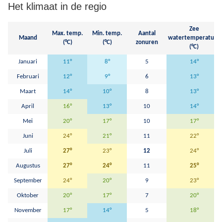
Het klimaat in de regio
Zee
Max. temp.
Min. temp.
Aantal
Maand
watertemperatuur
(°C)
(°C)
zonuren
(°C)
Januari
11°
8°
5
14°
Februari
12°
9°
6
13°
Maart
14°
10°
8
13°
April
16°
13°
10
14°
Mei
20°
17°
10
17°
Juni
24°
21°
11
22°
Juli
27°
23°
12
24°
Augustus
27°
24°
11
25°
September
24°
20°
9
23°
Oktober
20°
17°
7
20°
November
17°
14°
5
18°