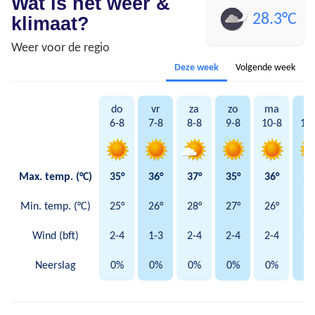
Wat is het weer &
28.3°C
klimaat?
Weer voor de regio
Deze week
Volgende week
do
vr
za
zo
ma
di
6-8
7-8
8-8
9-8
10-8
11
Max. temp. (°C)
35°
36°
37°
35°
36°
36
Min. temp. (°C)
25°
26°
28°
27°
26°
27
Wind (bft)
2-4
1-3
2-4
2-4
2-4
2-
Neerslag
0%
0%
0%
0%
0%
5