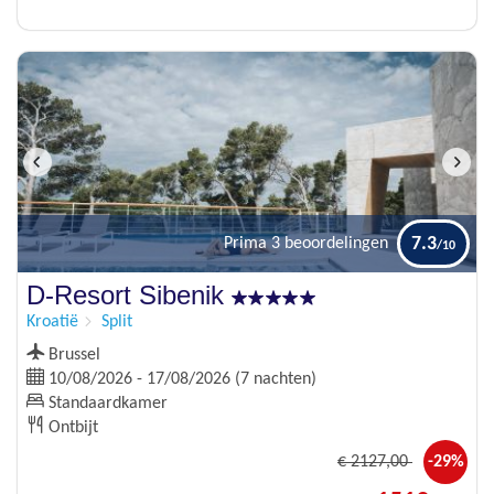
7.3
Prima
3 beoordelingen
D-Resort Sibenik
Kroatië
Split
Brussel
10/08/2026 - 17/08/2026 (7 nachten)
Standaardkamer
Ontbijt
€
2127
,00
-29%