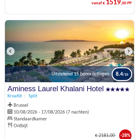
1519
vanaf €
,00 PP
8.4
Uitstekend
15 beoordelingen
Aminess Laurel Khalani Hotel
Kroatië
Split
Brussel
10/08/2026 - 17/08/2026 (7 nachten)
Standaardkamer
Ontbijt
€
2181
,00
-28%