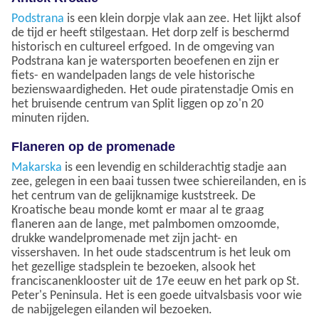
Podstrana
is een klein dorpje vlak aan zee. Het lijkt alsof
de tijd er heeft stilgestaan. Het dorp zelf is beschermd
historisch en cultureel erfgoed. In de omgeving van
Podstrana kan je watersporten beoefenen en zijn er
fiets- en wandelpaden langs de vele historische
bezienswaardigheden. Het oude piratenstadje Omis en
het bruisende centrum van Split liggen op zo'n 20
minuten rijden.
Flaneren op de promenade
Makarska
is een levendig en schilderachtig stadje aan
zee, gelegen in een baai tussen twee schiereilanden, en is
het centrum van de gelijknamige kuststreek. De
Kroatische beau monde komt er maar al te graag
flaneren aan de lange, met palmbomen omzoomde,
drukke wandelpromenade met zijn jacht- en
vissershaven. In het oude stadscentrum is het leuk om
het gezellige stadsplein te bezoeken, alsook het
franciscanenklooster uit de 17e eeuw en het park op St.
Peter's Peninsula. Het is een goede uitvalsbasis voor wie
de nabijgelegen eilanden wil bezoeken.