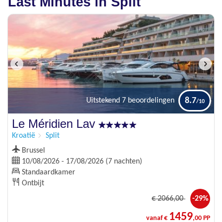
Last Minutes in Split
8.7
Uitstekend
7 beoordelingen
Le Méridien Lav
Kroatië
Split
Brussel
10/08/2026 - 17/08/2026 (7 nachten)
Standaardkamer
Ontbijt
€
2066
,00
-29%
1459
vanaf €
,00 PP