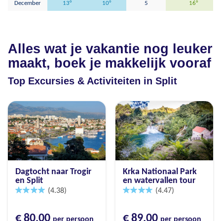
December
13°
10°
5
16°
Alles wat je vakantie nog leuker
maakt, boek je makkelijk vooraf
Top Excursies & Activiteiten in Split
Dagtocht naar Trogir
Krka Nationaal Park
en Split
en watervallen tour
(4.38)
(4.47)
€ 80,00
€ 89,00
per persoon
per persoon