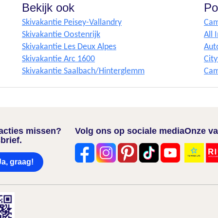
Bekijk ook
Po
Skivakantie Peisey-Vallandry
Cam
Skivakantie Oostenrijk
All 
Skivakantie Les Deux Alpes
Aut
Skivakantie Arc 1600
City
Skivakantie Saalbach/Hinterglemm
Cam
nacties missen?
Volg ons op sociale media
Onze va
brief.
Ja, graag!