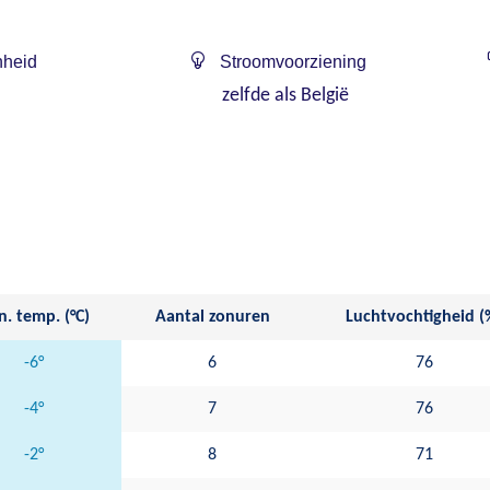
heid
Stroomvoorziening
zelfde als België
. temp. (°C)
Aantal zonuren
Luchtvochtigheid (
-6°
6
76
-4°
7
76
-2°
8
71