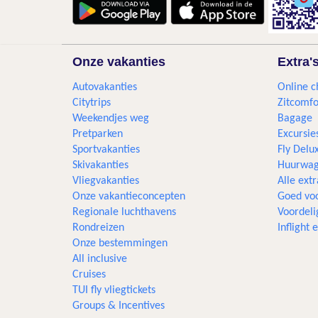
Onze vakanties
Extra'
Autovakanties
Online c
Citytrips
Zitcomfo
Weekendjes weg
Bagage
Pretparken
Excursie
Sportvakanties
Fly Delu
Skivakanties
Huurwag
Vliegvakanties
Alle extr
Onze vakantieconcepten
Goed voo
Regionale luchthavens
Voordeli
Rondreizen
Inflight
Onze bestemmingen
All inclusive
Cruises
TUI fly vliegtickets
Groups & Incentives