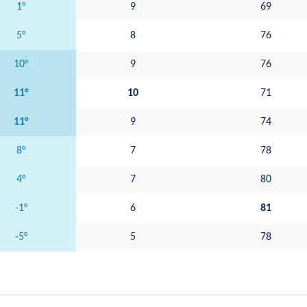
1°
9
69
5°
8
76
10°
9
76
11°
10
71
11°
9
74
8°
7
78
4°
7
80
-1°
6
81
-5°
5
78