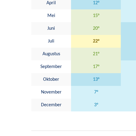
April
12°
Mei
15°
Juni
20°
Juli
22°
Augustus
21°
September
17°
Oktober
13°
November
7°
December
3°