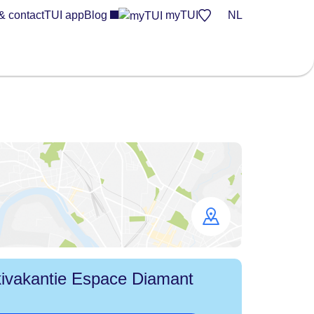
& contact
TUI app
Blog
myTUI
NL
Open
map
ivakantie Espace Diamant