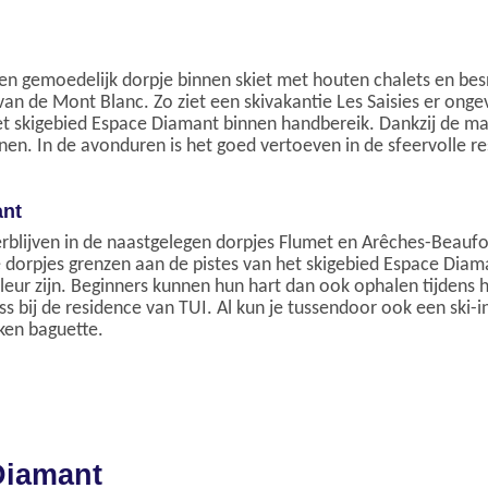
en een gemoedelijk dorpje binnen skiet met houten chalets en
 de Mont Blanc. Zo ziet een skivakantie Les Saisies er ongeve
t skigebied Espace Diamant binnen handbereik. Dankzij de mak
zinnen. In de avonduren is het goed vertoeven in de sfeervolle
ant
verblijven in de naastgelegen dorpjes Flumet en Arêches-Beaufo
 de dorpjes grenzen aan de pistes van het skigebied Espace Diam
r zijn. Beginners kunnen hun hart dan ook ophalen tijdens het
s bij de residence van TUI. Al kun je tussendoor ook een ski
ken baguette.
Diamant