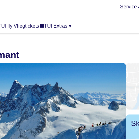
Service 
TUI fly Vliegtickets
TUI Extras
▾
mant
Sk