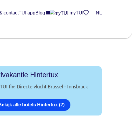
& contact
TUI app
Blog
myTUI
NL
ivakantie Hintertux
TUI fly: Directe vlucht Brussel - Innsbruck
Bekijk alle hotels Hintertux (2)