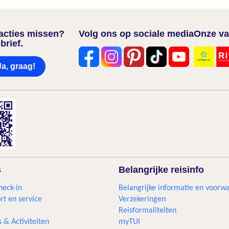
nacties missen?
Volg ons op sociale media
Onze va
brief.
Ja, graag!
s
Belangrijke reisinfo
heck-in
Belangrijke informatie en voorw
rt en service
Verzekeringen
Reisformaliteiten
s & Activiteiten
myTUI