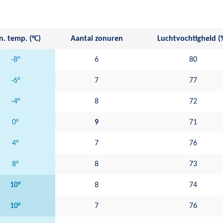
. temp. (°C)
Aantal zonuren
Luchtvochtigheid (
-8°
6
80
-6°
7
77
-4°
8
72
0°
9
71
4°
7
76
8°
8
73
10°
8
74
10°
7
76