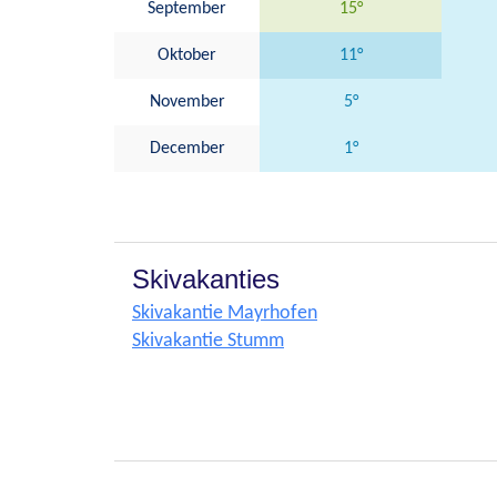
September
15°
Oktober
11°
November
5°
December
1°
Skivakanties
Skivakantie Mayrhofen
Skivakantie Stumm