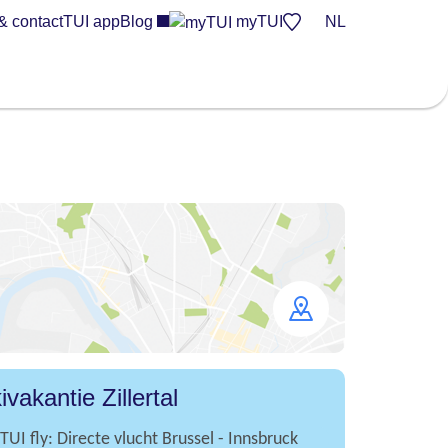
& contact
TUI app
Blog
myTUI
NL
Open
map
ivakantie Zillertal
TUI fly: Directe vlucht Brussel - Innsbruck