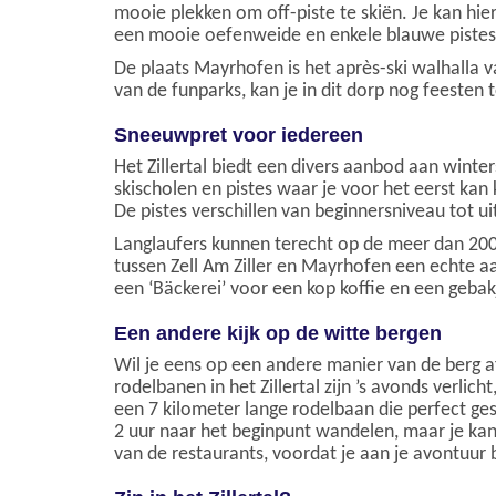
mooie plekken om off-piste te skiën. Je kan hie
een mooie oefenweide en enkele blauwe pistes
De plaats Mayrhofen is het après-ski walhalla va
van de funparks, kan je in dit dorp nog feesten t
Sneeuwpret voor iedereen
Het Zillertal biedt een divers aanbod aan winter
skischolen en pistes waar je voor het eerst ka
De pistes verschillen van beginnersniveau tot u
Langlaufers kunnen terecht op de meer dan 200 
tussen Zell Am Ziller en Mayrhofen een echte aan
een ‘Bäckerei’ voor een kop koffie en een geba
Een andere kijk op de witte bergen
Wil je eens op een andere manier van de berg af
rodelbanen in het Zillertal zijn ’s avonds verli
een 7 kilometer lange rodelbaan die perfect ge
2 uur naar het beginpunt wandelen, maar je ka
van de restaurants, voordat je aan je avontuur 