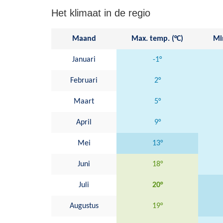
Het klimaat in de regio
Maand
Max. temp. (°C)
Min
Januari
-1°
Februari
2°
Maart
5°
April
9°
Mei
13°
Juni
18°
Juli
20°
Augustus
19°