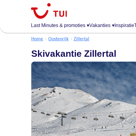
Overslaan
en
naar
de
Last Minutes & promoties
▾
Vakanties
▾
Inspiratie
algemene
inhoud
Home
Oostenrijk
Zillertal
gaan
Skivakantie Zillertal