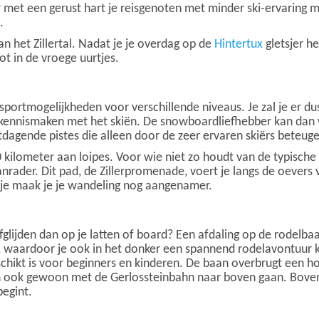
r met een gerust hart je reisgenoten met minder ski-ervaring 
.
n het Zillertal. Nadat je je overdag op de
Hintertux
gletsjer h
ot in de vroege uurtjes.
sportmogelijkheden voor verschillende niveaus. Je zal je er dus
n kennismaken met het skiën. De snowboardliefhebber kan dan w
itdagende pistes die alleen door de zeer ervaren skiërs beteu
kilometer aan loipes. Voor wie niet zo houdt van de typische
rader. Dit pad, de Zillerpromenade, voert je langs de oevers va
kje maak je je wandeling nog aangenamer.
glijden dan op je latten of board? Een afdaling op de rodelba
cht, waardoor je ook in het donker een spannend rodelavontuur 
schikt is voor beginners en kinderen. De baan overbrugt een h
n ook gewoon met de Gerlossteinbahn naar boven gaan. Boven 
begint.