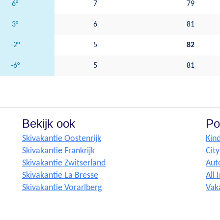
6°
7
79
3°
6
81
-2°
5
82
-6°
5
81
Bekijk ook
Po
Skivakantie Oostenrijk
Kind
Skivakantie Frankrijk
Cit
Skivakantie Zwitserland
Aut
Skivakantie La Bresse
All 
Skivakantie Vorarlberg
Vak