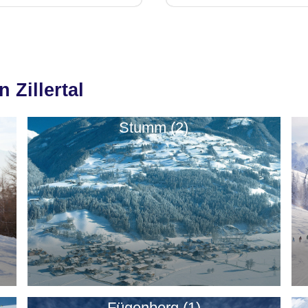
 Zillertal
Stumm (2)
Fügenberg (1)