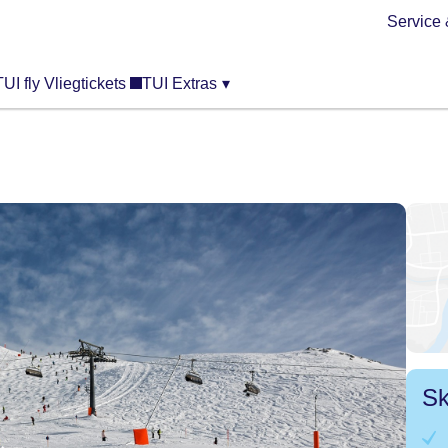
Service 
TUI fly Vliegtickets
TUI Extras
▾
Sk