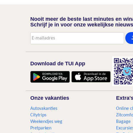
Nooit meer de beste last minutes en wi
Schrijf je in voor onze wekelijkse nieuws
Download de TUI App
Onze vakanties
Extra'
Autovakanties
Online c
Citytrips
Zitcomfo
Weekendjes weg
Bagage
Pretparken
Excursie