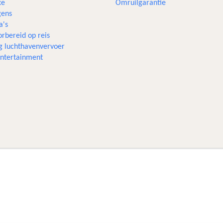
xe
Omruilgarantie
ens
a's
rbereid op reis
g luchthavenvervoer
 entertainment