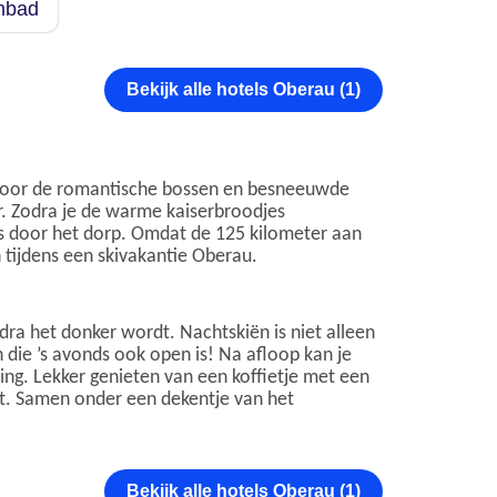
embad
Bekijk alle hotels Oberau (1)
d door de romantische bossen en besneeuwde
or. Zodra je de warme kaiserbroodjes
rs door het dorp. Omdat de 125 kilometer aan
n tijdens een skivakantie Oberau.
odra het donker wordt. Nachtskiën is niet alleen
die ’s avonds ook open is! Na afloop kan je
ng. Lekker genieten van een koffietje met een
ht. Samen onder een dekentje van het
Bekijk alle hotels Oberau (1)