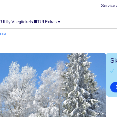
Service 
TUI fly Vliegtickets
TUI Extras
▾
rau
Sk