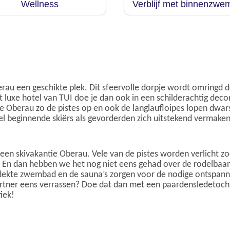
Wellness
Verblijf met binnenzw
erau een geschikte plek. Dit sfeervolle dorpje wordt omring
t luxe hotel van TUI doe je dan ook in een schilderachtig dec
tie Oberau zo de pistes op en ook de langlaufloipes lopen dwa
owel beginnende skiërs als gevorderden zich uitstekend vermake
s een skivakantie Oberau. Vele van de pistes worden verlicht z
 En dan hebben we het nog niet eens gehad over de rodelbaan 
dekte zwembad en de sauna’s zorgen voor de nodige ontspanni
e partner eens verrassen? Doe dat dan met een paardensledetoc
iek!