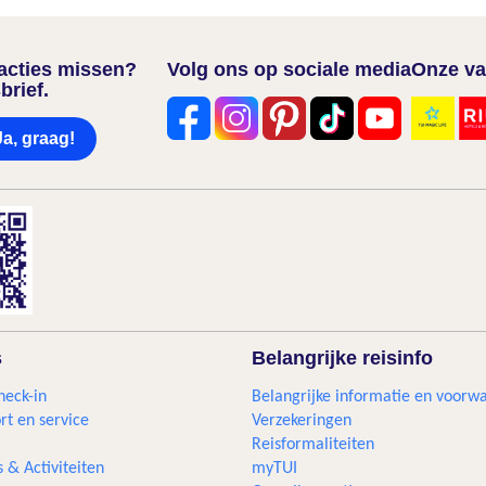
nacties missen?
Volg ons op sociale media
Onze va
brief.
Ja, graag!
s
Belangrijke reisinfo
heck-in
Belangrijke informatie en voorw
rt en service
Verzekeringen
Reisformaliteiten
s & Activiteiten
myTUI