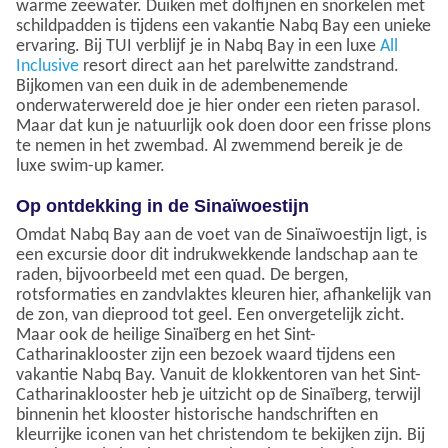
warme zeewater. Duiken met dolfijnen en snorkelen met
schildpadden is tijdens een vakantie Nabq Bay een unieke
ervaring. Bij TUI verblijf je in Nabq Bay in een luxe
All
Inclusive
resort direct aan het parelwitte zandstrand.
Bijkomen van een duik in de adembenemende
onderwaterwereld doe je hier onder een rieten parasol.
Maar dat kun je natuurlijk ook doen door een frisse plons
te nemen in het zwembad. Al zwemmend bereik je de
luxe swim-up kamer.
Op ontdekking in de Sinaïwoestijn
Omdat Nabq Bay aan de voet van de Sinaïwoestijn ligt, is
een excursie door dit indrukwekkende landschap aan te
raden, bijvoorbeeld met een quad. De bergen,
rotsformaties en zandvlaktes kleuren hier, afhankelijk van
de zon, van dieprood tot geel. Een onvergetelijk zicht.
Maar ook de heilige Sinaïberg en het Sint-
Catharinaklooster zijn een bezoek waard tijdens een
vakantie Nabq Bay. Vanuit de klokkentoren van het Sint-
Catharinaklooster heb je uitzicht op de Sinaïberg, terwijl
binnenin het klooster historische handschriften en
kleurrijke iconen van het christendom te bekijken zijn. Bij