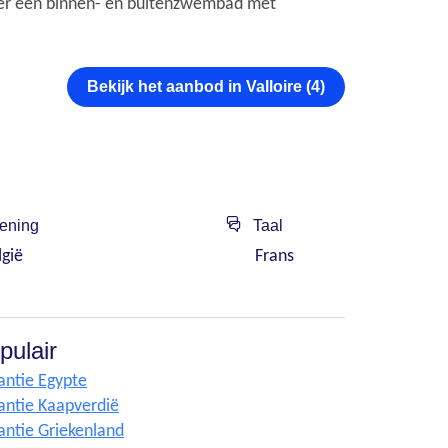
over een binnen- en buitenzwembad met
Bekijk het aanbod in Valloire (4)
ening
Taal
lgië
Frans
pulair
antie Egypte
antie Kaapverdië
antie Griekenland