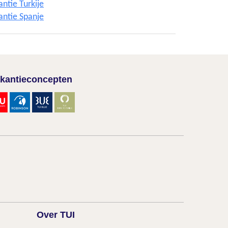
ntie Turkije
antie Spanje
kantieconcepten
Over TUI