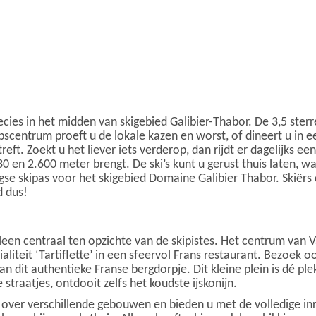
ecies in het midden van skigebied Galibier-Thabor. De 3,5 sterr
rpscentrum proeft u de lokale kazen en worst, of dineert u in e
treft. Zoekt u het liever iets verderop, dan rijdt er dagelijks e
 en 2.600 meter brengt. De ski’s kunt u gerust thuis laten, wa
aagse skipas voor het skigebied Domaine Galibier Thabor. Skiër
d dus!
en centraal ten opzichte van de skipistes. Het centrum van Va
liteit ‘Tartiflette’ in een sfeervol Frans restaurant. Bezoek o
van dit authentieke Franse bergdorpje. Dit kleine plein is dé 
 straatjes, ontdooit zelfs het koudste ijskonijn.
over verschillende gebouwen en bieden u met de volledige inr