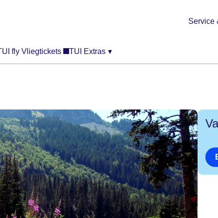
Service 
TUI fly Vliegtickets
TUI Extras
▾
Va