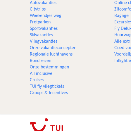
Autovakanties
Online c
Citytrips
Zitcomfo
Weekendjes weg
Bagage
Pretparken
Excursie
Sportvakanties
Fly Delu
Skivakanties
Huurwag
Vliegvakanties
Alle extr
Onze vakantieconcepten
Goed voo
Regionale luchthavens
Voordeli
Rondreizen
Inflight
Onze bestemmingen
All inclusive
Cruises
TUI fly vliegtickets
Groups & Incentives