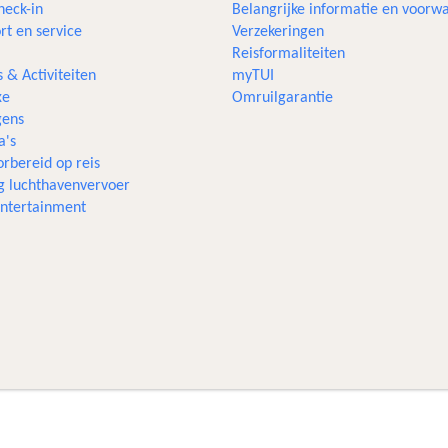
heck-in
Belangrijke informatie en voorw
rt en service
Verzekeringen
Reisformaliteiten
s & Activiteiten
myTUI
xe
Omruilgarantie
ens
a's
rbereid op reis
g luchthavenvervoer
 entertainment