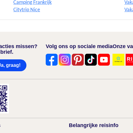
Camping Frankrijk
Vaka
Citytrip Nice
Vak
nacties missen?
Volg ons op sociale media
Onze va
brief.
Ja, graag!
s
Belangrijke reisinfo