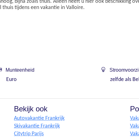
oog, bijna zoals thuis. Alleen heeft u hier ook beschikking 
thuis tijdens een vakantie in Valloire.
Munteenheid
Stroomvoorzi
Euro
zelfde als Be
Bekijk ook
Po
Autovakantie Frankrijk
Vak
Skivakantie Frankrijk
Vak
Citytrip Parijs
Vak