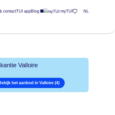
& contact
TUI app
Blog
myTUI
NL
kantie Valloire
Bekijk het aanbod in Valloire (4)