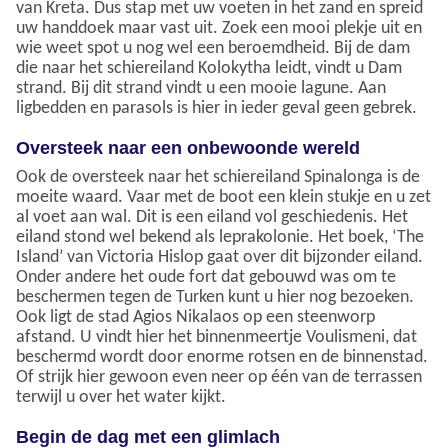
van Kreta. Dus stap met uw voeten in het zand en spreid
uw handdoek maar vast uit. Zoek een mooi plekje uit en
wie weet spot u nog wel een beroemdheid. Bij de dam
die naar het schiereiland Kolokytha leidt, vindt u Dam
strand. Bij dit strand vindt u een mooie lagune. Aan
ligbedden en parasols is hier in ieder geval geen gebrek.
Oversteek naar een onbewoonde wereld
Ook de oversteek naar het schiereiland Spinalonga is de
moeite waard. Vaar met de boot een klein stukje en u zet
al voet aan wal. Dit is een eiland vol geschiedenis. Het
eiland stond wel bekend als leprakolonie. Het boek, ‘The
Island’ van Victoria Hislop gaat over dit bijzonder eiland.
Onder andere het oude fort dat gebouwd was om te
beschermen tegen de Turken kunt u hier nog bezoeken.
Ook ligt de stad Agios Nikalaos op een steenworp
afstand. U vindt hier het binnenmeertje Voulismeni, dat
beschermd wordt door enorme rotsen en de binnenstad.
Of strijk hier gewoon even neer op één van de terrassen
terwijl u over het water kijkt.
Begin de dag met een glimlach