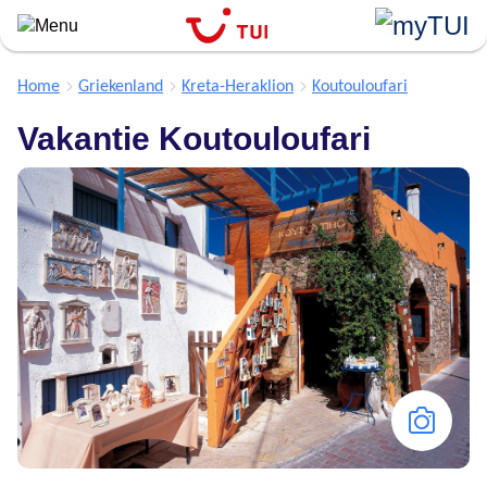
``
Overslaan
en
naar
Home
Griekenland
Kreta-Heraklion
Koutouloufari
de
Vakantie Koutouloufari
algemene
inhoud
gaan