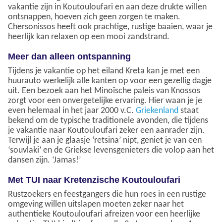
vakantie zijn in Koutouloufari en aan deze drukte willen
ontsnappen, hoeven zich geen zorgen te maken.
Chersonissos heeft ook prachtige, rustige baaien, waar je
heerlijk kan relaxen op een mooi zandstrand.
Meer dan alleen ontspanning
Tijdens je vakantie op het eiland Kreta kan je met een
huurauto werkelijk alle kanten op voor een gezellig dagje
uit. Een bezoek aan het Minoïsche paleis van Knossos
zorgt voor een onvergetelijke ervaring. Hier waan je je
even helemaal in het jaar 2000 v.C.
Griekenland
staat
bekend om de typische traditionele avonden, die tijdens
je vakantie naar Koutouloufari zeker een aanrader zijn.
Terwijl je aan je glaasje ‘retsina’ nipt, geniet je van een
‘souvlaki’ en de Griekse levensgenieters die volop aan het
dansen zijn. ‘Jamas!’
Met TUI naar Kretenzische Koutouloufari
Rustzoekers en feestgangers die hun roes in een rustige
omgeving willen uitslapen moeten zeker naar het
authentieke Koutouloufari afreizen voor een heerlijke