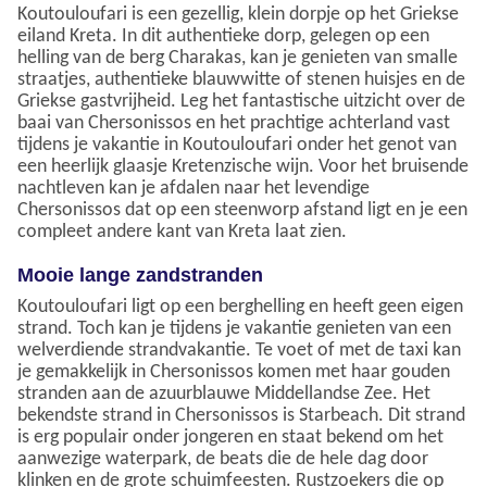
Koutouloufari is een gezellig, klein dorpje op het Griekse
eiland Kreta. In dit authentieke dorp, gelegen op een
helling van de berg Charakas, kan je genieten van smalle
straatjes, authentieke blauwwitte of stenen huisjes en de
Griekse gastvrijheid. Leg het fantastische uitzicht over de
baai van Chersonissos en het prachtige achterland vast
tijdens je vakantie in Koutouloufari onder het genot van
een heerlijk glaasje Kretenzische wijn. Voor het bruisende
nachtleven kan je afdalen naar het levendige
Chersonissos dat op een steenworp afstand ligt en je een
compleet andere kant van Kreta laat zien.
Mooie lange zandstranden
Koutouloufari ligt op een berghelling en heeft geen eigen
strand. Toch kan je tijdens je vakantie genieten van een
welverdiende strandvakantie. Te voet of met de taxi kan
je gemakkelijk in Chersonissos komen met haar gouden
stranden aan de azuurblauwe Middellandse Zee. Het
bekendste strand in Chersonissos is Starbeach. Dit strand
is erg populair onder jongeren en staat bekend om het
aanwezige waterpark, de beats die de hele dag door
klinken en de grote schuimfeesten. Rustzoekers die op