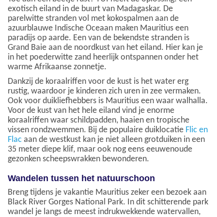
exotisch eiland in de buurt van Madagaskar. De
parelwitte stranden vol met kokospalmen aan de
azuurblauwe Indische Oceaan maken Mauritius een
paradijs op aarde. Een van de bekendste stranden is
Grand Baie aan de noordkust van het eiland. Hier kan je
in het poederwitte zand heerlijk ontspannen onder het
warme Afrikaanse zonnetje.
Dankzij de koraalriffen voor de kust is het water erg
rustig, waardoor je kinderen zich uren in zee vermaken.
Ook voor duikliefhebbers is Mauritius een waar walhalla.
Voor de kust van het hele eiland vind je enorme
koraalriffen waar schildpadden, haaien en tropische
vissen rondzwemmen. Bij de populaire duiklocatie
Flic en
Flac
aan de westkust kan je niet alleen grotduiken in een
35 meter diepe klif, maar ook nog eens eeuwenoude
gezonken scheepswrakken bewonderen.
Wandelen tussen het natuurschoon
Breng tijdens je vakantie Mauritius zeker een bezoek aan
Black River Gorges National Park. In dit schitterende park
wandel je langs de meest indrukwekkende watervallen,