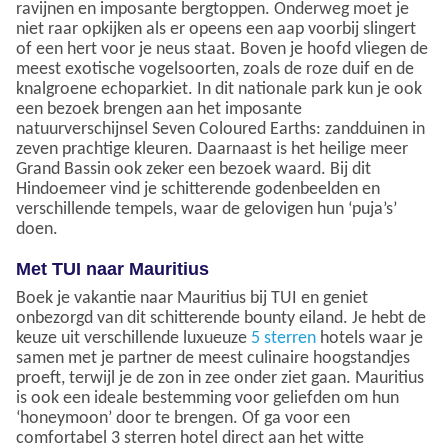
ravijnen en imposante bergtoppen. Onderweg moet je
niet raar opkijken als er opeens een aap voorbij slingert
of een hert voor je neus staat. Boven je hoofd vliegen de
meest exotische vogelsoorten, zoals de roze duif en de
knalgroene echoparkiet. In dit nationale park kun je ook
een bezoek brengen aan het imposante
natuurverschijnsel Seven Coloured Earths: zandduinen in
zeven prachtige kleuren. Daarnaast is het heilige meer
Grand Bassin ook zeker een bezoek waard. Bij dit
Hindoemeer vind je schitterende godenbeelden en
verschillende tempels, waar de gelovigen hun ‘puja’s’
doen.
Met TUI naar Mauritius
Boek je vakantie naar Mauritius bij TUI en geniet
onbezorgd van dit schitterende bounty eiland. Je hebt de
keuze uit verschillende luxueuze
5 sterren
hotels waar je
samen met je partner de meest culinaire hoogstandjes
proeft, terwijl je de zon in zee onder ziet gaan. Mauritius
is ook een ideale bestemming voor geliefden om hun
‘honeymoon’ door te brengen. Of ga voor een
comfortabel 3 sterren hotel direct aan het witte