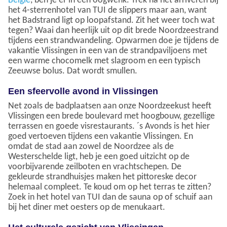
België
, ben je er in een oogwenk. Trek na het arriveren bij
het 4-sterrenhotel van TUI de slippers maar aan, want
het Badstrand ligt op loopafstand. Zit het weer toch wat
tegen? Waai dan heerlijk uit op dit brede Noordzeestrand
tijdens een strandwandeling. Opwarmen doe je tijdens de
vakantie Vlissingen in een van de strandpaviljoens met
een warme chocomelk met slagroom en een typisch
Zeeuwse bolus. Dat wordt smullen.
Een sfeervolle avond in Vlissingen
Net zoals de badplaatsen aan onze Noordzeekust heeft
Vlissingen een brede boulevard met hoogbouw, gezellige
terrassen en goede visrestaurants. ´s Avonds is het hier
goed vertoeven tijdens een vakantie Vlissingen. En
omdat de stad aan zowel de Noordzee als de
Westerschelde ligt, heb je een goed uitzicht op de
voorbijvarende zeilboten en vrachtschepen. De
gekleurde strandhuisjes maken het pittoreske decor
helemaal compleet. Te koud om op het terras te zitten?
Zoek in het hotel van TUI dan de sauna op of schuif aan
bij het diner met oesters op de menukaart.