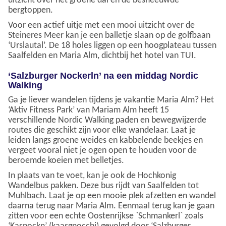
uitzicht over het groene dal en de besneeuwde
bergtoppen.
Voor een actief uitje met een mooi uitzicht over de
Steineres Meer kan je een balletje slaan op de golfbaan
‘Urslautal’. De 18 holes liggen op een hoogplateau tussen
Saalfelden en Maria Alm, dichtbij het hotel van TUI.
‘Salzburger Nockerln’ na een middag Nordic
Walking
Ga je liever wandelen tijdens je vakantie Maria Alm? Het
‘Aktiv Fitness Park’ van Mariam Alm heeft 15
verschillende Nordic Walking paden en bewegwijzerde
routes die geschikt zijn voor elke wandelaar. Laat je
leiden langs groene weides en kabbelende beekjes en
vergeet vooral niet je ogen open te houden voor de
beroemde koeien met belletjes.
In plaats van te voet, kan je ook de Hochkonig
Wandelbus pakken. Deze bus rijdt van Saalfelden tot
Muhlbach. Laat je op een mooie plek afzetten en wandel
daarna terug naar Maria Alm. Eenmaal terug kan je gaan
zitten voor een echte Oostenrijkse `Schmankerl` zoals