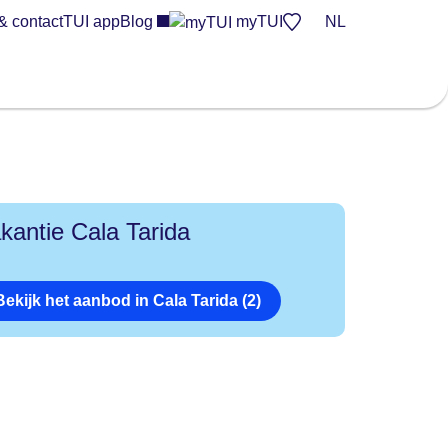
& contact
TUI app
Blog
myTUI
NL
kantie Cala Tarida
Bekijk het aanbod in Cala Tarida (2)