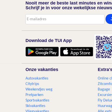
Nooit meer de beste last minutes en wi
Schrijf je in voor onze wekelijkse nieuws
Download de TUI App
Onze vakanties
Extra'
Autovakanties
Online c
Citytrips
Zitcomfo
Weekendjes weg
Bagage
Pretparken
Excursie
Sportvakanties
Fly Delu
Skivakanties
Huurwag
Vliegvakanties
Alle extr