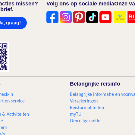
nacties missen?
Volg ons op sociale media
Onze va
brief.
Ja, graag!
s
Belangrijke reisinfo
heck-in
Belangrijke informatie en voorw
rt en service
Verzekeringen
Reisformaliteiten
s & Activiteiten
myTUI
xe
Omruilgarantie
ens
a's