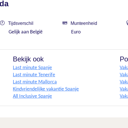
ida
Tijdsverschil
Munteenheid
Gelijk aan België
Euro
Bekijk ook
Po
Last minute Spanje
Vak
Last minute Tenerife
Vak
Last minute Mallorca
Vak
Kindvriendelijke vakantie Spanje
Vaka
All Inclusive Spanje
Vak