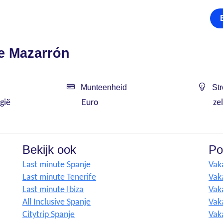
de Mazarrón
Munteenheid
Str
gië
Euro
zel
Bekijk ook
Po
Last minute Spanje
Vak
Last minute Tenerife
Vak
Last minute Ibiza
Vak
All Inclusive Spanje
Vak
Citytrip Spanje
Vaka