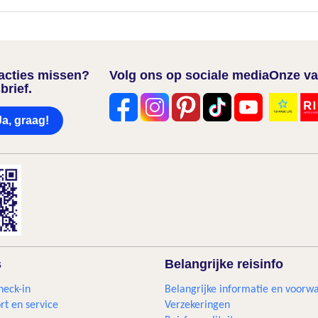
nacties missen?
Volg ons op sociale media
Onze va
brief.
Ja, graag!
s
Belangrijke reisinfo
heck-in
Belangrijke informatie en voorw
rt en service
Verzekeringen