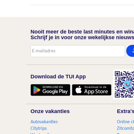
Nooit meer de beste last minutes en wi
Schrijf je in voor onze wekelijkse nieuws
Download de TUI App
Onze vakanties
Extra'
Autovakanties
Online c
Citytrips
Zitcomfo