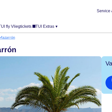
Service 
TUI fly Vliegtickets
TUI Extras
▾
 Mazarrón
arrón
Va