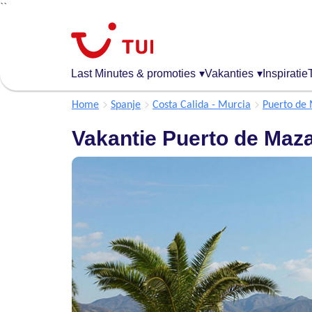
``
Overslaan
en
naar
de
Last Minutes & promoties
▾
Vakanties
▾
Inspiratie
algemene
inhoud
Home
Spanje
Costa Calida - Murcia
Puerto de
gaan
Vakantie Puerto de Maz