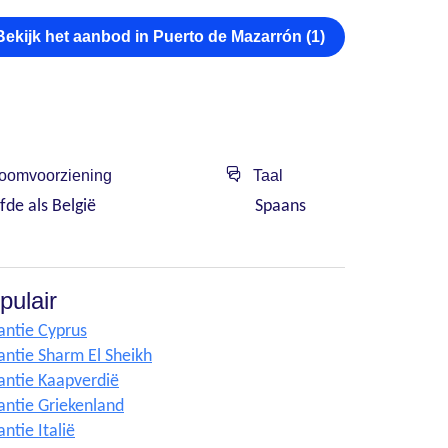
Bekijk het aanbod in Puerto de Mazarrón (1)
oomvoorziening
Taal
fde als België
Spaans
pulair
antie Cyprus
antie Sharm El Sheikh
antie Kaapverdië
antie Griekenland
ntie Italië