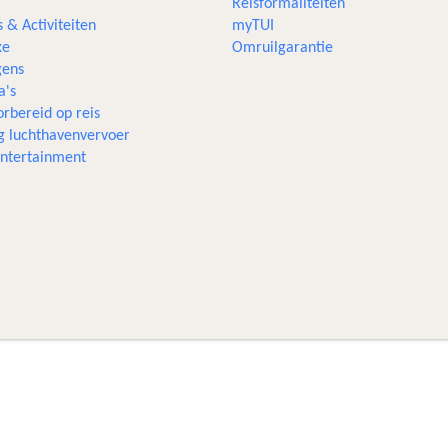
Reisformaliteiten
s & Activiteiten
myTUI
xe
Omruilgarantie
ens
a's
rbereid op reis
g luchthavenvervoer
 entertainment