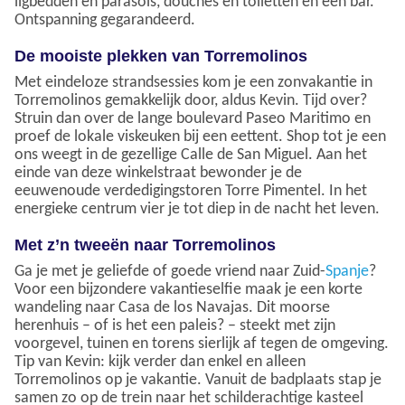
ligbedden en parasols, douches en toiletten en een bar.
Ontspanning gegarandeerd.
De mooiste plekken van Torremolinos
Met eindeloze strandsessies kom je een zonvakantie in
Torremolinos gemakkelijk door, aldus Kevin. Tijd over?
Struin dan over de lange boulevard Paseo Maritimo en
proef de lokale viskeuken bij een eettent. Shop tot je een
ons weegt in de gezellige Calle de San Miguel. Aan het
einde van deze winkelstraat bewonder je de
eeuwenoude verdedigingstoren Torre Pimentel. In het
energieke centrum vier je tot diep in de nacht het leven.
Met z’n tweeën naar Torremolinos
Ga je met je geliefde of goede vriend naar Zuid-
Spanje
?
Voor een bijzondere vakantieselfie maak je een korte
wandeling naar Casa de los Navajas. Dit moorse
herenhuis – of is het een paleis? – steekt met zijn
voorgevel, tuinen en torens sierlijk af tegen de omgeving.
Tip van Kevin: kijk verder dan enkel en alleen
Torremolinos op je vakantie. Vanuit de badplaats stap je
samen zo op de trein naar het schilderachtige kasteel