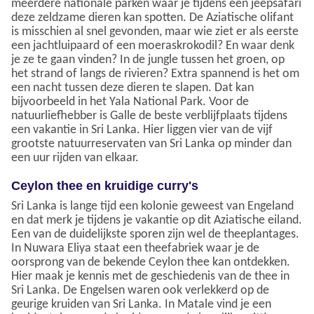
meerdere nationale parken waar je tijdens een jeepsafari
deze zeldzame dieren kan spotten. De Aziatische olifant
is misschien al snel gevonden, maar wie ziet er als eerste
een jachtluipaard of een moeraskrokodil? En waar denk
je ze te gaan vinden? In de jungle tussen het groen, op
het strand of langs de rivieren? Extra spannend is het om
een nacht tussen deze dieren te slapen. Dat kan
bijvoorbeeld in het Yala National Park. Voor de
natuurliefhebber is Galle de beste verblijfplaats tijdens
een vakantie in Sri Lanka. Hier liggen vier van de vijf
grootste natuurreservaten van Sri Lanka op minder dan
een uur rijden van elkaar.
Ceylon thee en kruidige curry's
Sri Lanka is lange tijd een kolonie geweest van Engeland
en dat merk je tijdens je vakantie op dit Aziatische eiland.
Een van de duidelijkste sporen zijn wel de theeplantages.
In Nuwara Eliya staat een theefabriek waar je de
oorsprong van de bekende Ceylon thee kan ontdekken.
Hier maak je kennis met de geschiedenis van de thee in
Sri Lanka. De Engelsen waren ook verlekkerd op de
geurige kruiden van Sri Lanka. In Matale vind je een