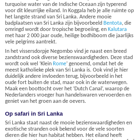
turquoise water van de Indische Oceaan zijn typerend
voor dit kleurrijke eiland. In Koggala heb je alle ruimte op
het langste strand van Sri Lanka. Andere mooie
badplaatsen van Sri Lanka zijn bijvoorbeeld
Bentota
, die
omringd wordt door tropische begroeiing, en
Kalutara
met haar 2 000 jaar oude, heilige bodhiboom die jaarlijks
vele pelgrims aantrekt.
In het vissersdorpje Negombo vind je naast een breed
zandstrand ook diverse bezienswaardigheden. Deze stad
wordt ook wel ‘Klein
Rome
’ genoemd, omdat het de
meest katholieke plek van Sri Lanka is. Ook vind je hier
duidelijk andere invloeden terug, bijvoorbeeld in het
oude fort buiten de stad, maar ook in de waterwegen.
Maak een boottocht over het ‘Dutch Canal’, waarop de
Nederlanders vroeger hun handelswaren vervoerden en
geniet van het groen aan de oevers.
Op safari in Sri Lanka
Sri Lanka staat naast de mooie bezienswaardigheden en
exotische stranden ook bekend voor de vele soorten
dieren die hier hun habitat hebben. Het eiland heeft