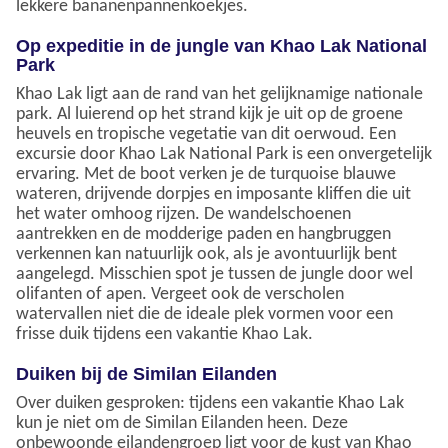
lekkere bananenpannenkoekjes.
Op expeditie in de jungle van Khao Lak National
Park
Khao Lak ligt aan de rand van het gelijknamige nationale
park. Al luierend op het strand kijk je uit op de groene
heuvels en tropische vegetatie van dit oerwoud. Een
excursie door Khao Lak National Park is een onvergetelijk
ervaring. Met de boot verken je de turquoise blauwe
wateren, drijvende dorpjes en imposante kliffen die uit
het water omhoog rijzen. De wandelschoenen
aantrekken en de modderige paden en hangbruggen
verkennen kan natuurlijk ook, als je avontuurlijk bent
aangelegd. Misschien spot je tussen de jungle door wel
olifanten of apen. Vergeet ook de verscholen
watervallen niet die de ideale plek vormen voor een
frisse duik tijdens een vakantie Khao Lak.
Duiken bij de Similan Eilanden
Over duiken gesproken: tijdens een vakantie Khao Lak
kun je niet om de Similan Eilanden heen. Deze
onbewoonde eilandengroep ligt voor de kust van Khao