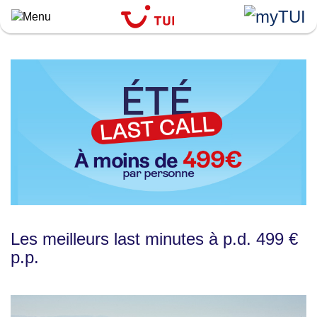
``
Aller
au
contenu
principal
Les meilleurs last minutes à p.d. 499 €
p.p.