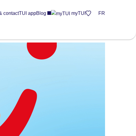
& contact
TUI app
Blog
myTUI
FR