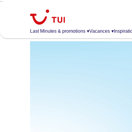
``
Aller
au
contenu
principal
Last Minutes & promotions
▾
Vacances
▾
Inspirati