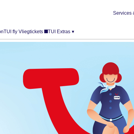
Services 
on
TUI fly Vliegtickets
TUI Extras
▾