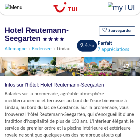
``
Aller
au
contenu
Hotel Reutemann-
principal
Sauvegarder
Seegarten
Parfait
9.4
Allemagne
Bodensee
Lindau
7 appréciations
+7
Infos sur l'hôtel: Hotel Reutemann-Seegarten
Balades sur la promenade, agréable atmosphère
méditerranéenne et terrasses au bord de l'eau: bienvenue à
Lindau, au bord du lac de Constance. Sur la promenade, vous
trouverez l'hôtel Reutemann-Seegarten, qui s'enorgueillit d'une
tradition d'hospitalité de plus de 150 ans. L'intérieur élégant, le
service de premier ordre et la piscine intérieure et extérieure
royale ne sont que quelques-uns des nombreux atouts qui