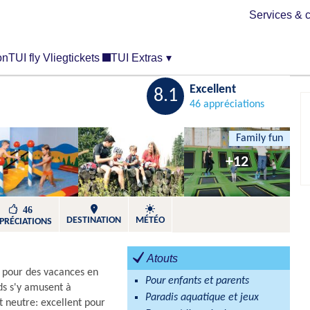
Services & c
on
TUI fly Vliegtickets
TUI Extras
▾
Excellent
8.1
Sauvegarder
46 appréciations
Family fun
+12
46
DESTINATION
MÉTÉO
PRÉCIATIONS
Atouts
l pour des vacances en
Pour enfants et parents
nds s'y amusent à
Paradis aquatique et jeux
t neutre: excellent pour