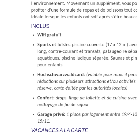
l'environnement. Moyennant un supplément, vous p
profiter d'une formule de repas et de boissons tout 
idéale lorsque les enfants ont soif après s’être beau
INCLUS
Wifi gratuit
Sports et loisirs:
piscine couverte (17 x 12 m) av
long, contre-courant et transats, pataugeoire sép
aquatiques, piscine ludique séparée. Saunas et pi
pour enfants
Hochschwarzwaldcard:
(valable pour max. 4 per
réductions sur plusieurs attractions et/ou activités
réserve, carte éditée par les autorités locales)
Confort:
draps, linge de toilette et de cuisine a
nettoyage de fin de séjour
Garage privé:
1 place par logement entre 19/4-10
15/11.
VACANCES A LA CARTE