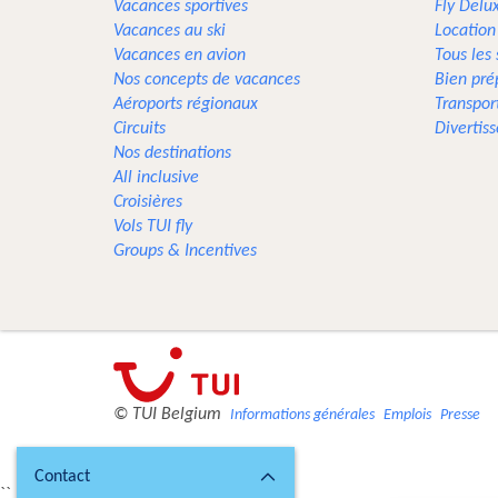
Vacances sportives
Fly Delu
Vacances au ski
Location
Vacances en avion
Tous les
Nos concepts de vacances
Bien pré
Aéroports régionaux
Transpor
Circuits
Divertis
Nos destinations
All inclusive
Croisières
Vols TUI fly
Groups & Incentives
© TUI Belgium
Informations générales
Emplois
Presse
Contact
``