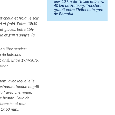
env. 10 km de Titisee et à env.
40 km de Freiburg. Transfert
gratuit entre l'hôtel et la gare
de Bärental.
 chaud et froid, le soir
d et froid. Entre 10h30-
t glaces. Entre 15h-
 et grill 'Fanny's' (à
en libre service:
n de boissons
16 ans). Entre 19/4-30/6:
dîner
nom, avec lequel elle
staurant fondue et grill
Bar' avec cheminée,
e beauté. Salle de
robranche et mur
 1x 60 min.)