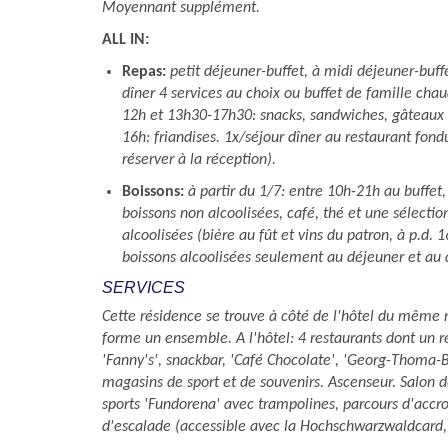
Moyennant supplément.
ALL IN:
Repas:
petit déjeuner-buffet, à midi déjeuner-buffet
dîner 4 services au choix ou buffet de famille chau
12h et 13h30-17h30: snacks, sandwiches, gâteaux e
16h: friandises. 1x/séjour dîner au restaurant fondue
réserver à la réception).
Boissons:
à partir du 1/7: entre 10h-21h au buffet, 
boissons non alcoolisées, café, thé et une sélectio
alcoolisées (bière au fût et vins du patron, à p.d. 
boissons alcoolisées seulement au déjeuner et au 
SERVICES
Cette résidence se trouve à côté de l'hôtel du même 
forme un ensemble. A l'hôtel: 4 restaurants dont un re
'Fanny's', snackbar, 'Café Chocolate', 'Georg-Thoma-
magasins de sport et de souvenirs. Ascenseur. Salon d
sports 'Fundorena' avec trampolines, parcours d'acc
d'escalade (accessible avec la Hochschwarzwaldcard,