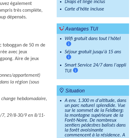
Draps et linge inclus
ouvez également
Carte d'hôte incluse
compris très complète,
coup dépensés.
Avantages TUI
Wifi gratuit dans tout l'hôtel
ec toboggan de 50 m de
Plus
arée avec jeux
Séjour gratuit jusqu'à 15 ans
d'informations
ngpong. Aire de jeux
Plus
Smart Service 24/7 dans l'appli
d'informations
TUI
sonnes/appartement)
Plus
 dans la région (sous
d'informations
Situation
vec change hebdomadaire,
A env. 1.300 m d'altitude, dans
un parc naturel splendide. Vue
sur le sommet de la Feldberg:
/7, 29/8-30/9 en 8/11-
la montagne supérieure de la
Forêt-Noire. De nombreux
sentiers pédestres balisés dans
la forêt avoisinante
commencent à la résidence. A