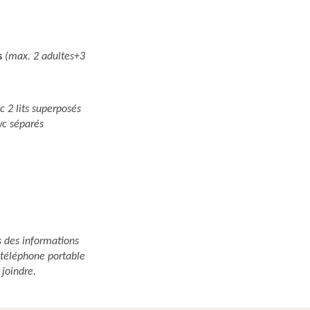
s
(max. 2 adultes+3
c 2 lits superposés
wc séparés
s des informations
e téléphone portable
 joindre.