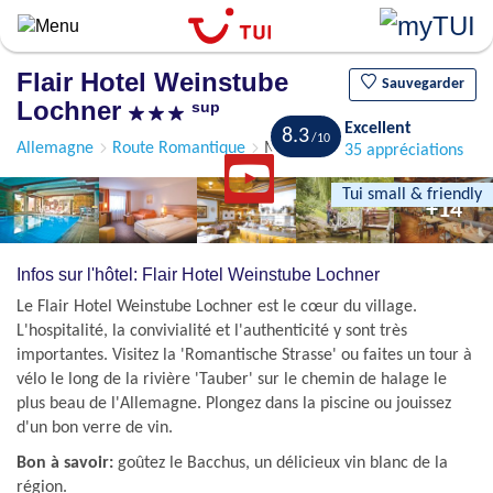
Aller
au
contenu
Flair Hotel Weinstube
principal
Sauvegarder
Lochner
sup
Excellent
8.3
Allemagne
Route Romantique
Markelsheim
35 appréciations
Tui small & friendly
+14
Infos sur l'hôtel: Flair Hotel Weinstube Lochner
Le Flair Hotel Weinstube Lochner est le cœur du village.
L'hospitalité, la convivialité et l'authenticité y sont très
importantes. Visitez la 'Romantische Strasse' ou faites un tour à
vélo le long de la rivière 'Tauber' sur le chemin de halage le
plus beau de l'Allemagne. Plongez dans la piscine ou jouissez
d'un bon verre de vin.
Bon à savoir:
goûtez le Bacchus, un délicieux vin blanc de la
région.