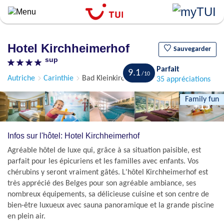
``
Aller
au
contenu
Hotel Kirchheimerhof
principal
Sauvegarder
sup
Parfait
9.1
Autriche
Carinthie
Bad Kleinkirchheim
35 appréciations
Family fun
+15
Infos sur l'hôtel: Hotel Kirchheimerhof
Agréable hôtel de luxe qui, grâce à sa situation paisible, est
parfait pour les épicuriens et les familles avec enfants. Vos
chérubins y seront vraiment gâtés. L'hôtel Kirchheimerhof est
très apprécié des Belges pour son agréable ambiance, ses
nombreux équipements, sa délicieuse cuisine et son centre de
bien-être luxueux avec sauna panoramique et la grande piscine
en plein air.