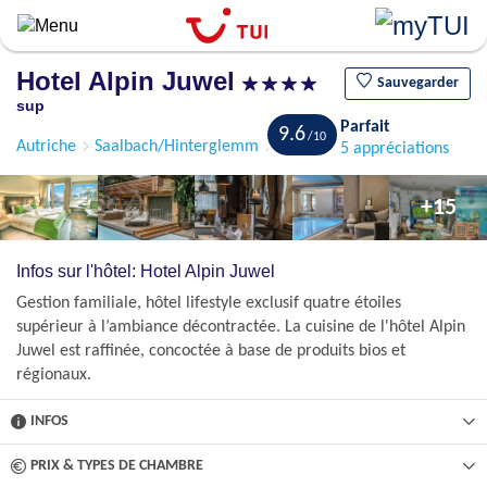
Aller
au
contenu
Hotel Alpin Juwel
principal
Sauvegarder
sup
Parfait
9.6
Autriche
Saalbach/Hinterglemm
Hinterglemm
5 appréciations
+15
Infos sur l'hôtel: Hotel Alpin Juwel
Gestion familiale, hôtel lifestyle exclusif quatre étoiles
supérieur à l’ambiance décontractée. La cuisine de l'hôtel Alpin
Juwel est raffinée, concoctée à base de produits bios et
régionaux.
INFOS
PRIX & TYPES DE CHAMBRE