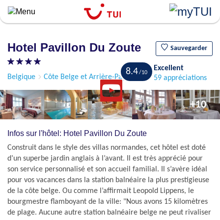
``
Aller
au
contenu
Hotel Pavillon Du Zoute
principal
Sauvegarder
Excellent
8.4
Belgique
Côte Belge et Arrière-Pays de Bruges
Knokke
59 appréciations
+10
Infos sur l'hôtel: Hotel Pavillon Du Zoute
Construit dans le style des villas normandes, cet hôtel est doté
d’un superbe jardin anglais à l’avant. Il est très apprécié pour
son service personnalisé et son accueil familial. Il s’avère idéal
pour vos vacances dans la station balnéaire la plus prestigieuse
de la côte belge. Ou comme l’affirmait Leopold Lippens, le
bourgmestre flamboyant de la ville: "Nous avons 15 kilomètres
de plage. Aucune autre station balnéaire belge ne peut rivaliser