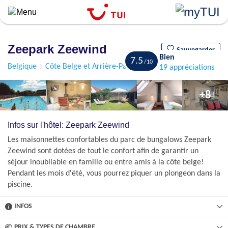
``
Aller
au
contenu
Zeepark Zeewind
principal
Sauvegarder
Bien
7.5
Belgique
Côte Belge et Arrière-Pays de Bruges
Bredene
19 appréciations
+8
Infos sur l'hôtel: Zeepark Zeewind
Les maisonnettes confortables du parc de bungalows Zeepark
Zeewind sont dotées de tout le confort afin de garantir un
séjour inoubliable en famille ou entre amis à la côte belge!
Pendant les mois d'été, vous pourrez piquer un plongeon dans la
piscine.
INFOS
PRIX & TYPES DE CHAMBRE