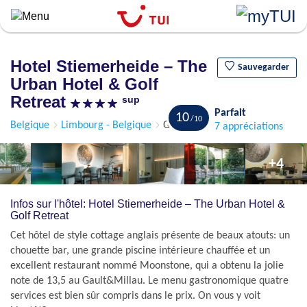
``
Aller
au
contenu
Hotel Stiemerheide – The
principal
Sauvegarder
Urban Hotel & Golf
Retreat
sup
Parfait
10
Belgique
Limbourg - Belgique
Genk
7 appréciations
+4
Infos sur l'hôtel: Hotel Stiemerheide – The Urban Hotel &
Golf Retreat
Cet hôtel de style cottage anglais présente de beaux atouts: un
chouette bar, une grande piscine intérieure chauffée et un
excellent restaurant nommé Moonstone, qui a obtenu la jolie
note de 13,5 au Gault&Millau. Le menu gastronomique quatre
services est bien sûr compris dans le prix. On vous y voit